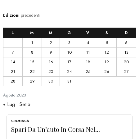
Edizioni
precedenti
L
M
M
G
V
S
D
1
2
3
4
5
6
7
8
9
10
11
12
13
14
15
16
17
18
19
20
21
22
23
24
25
26
27
28
29
30
31
Agosto
2023
« Lug
Set »
CRONACA
Spari Da Un’auto In Corsa Nel...