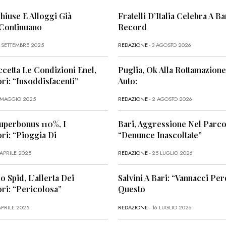
Chiuse E Alloggi Già
Fratelli D’Italia Celebra A Bar
 Continuano
Record
6 SETTEMBRE 2025
REDAZIONE
- 3 AGOSTO 2026
ccetta Le Condizioni Enel,
Puglia, Ok Alla Rottamazione
i: “Insoddisfacenti”
Auto:
1 MAGGIO 2025
REDAZIONE
- 2 AGOSTO 2026
uperbonus 110%, I
Bari, Aggressione Nel Parco
i: “Pioggia Di
“Denunce Inascoltate”
 APRILE 2025
REDAZIONE
- 25 LUGLIO 2026
o Spid, L’allerta Dei
Salvini A Bari: “Vannacci Per
ri: “Pericolosa”
Questo
APRILE 2025
REDAZIONE
- 16 LUGLIO 2026