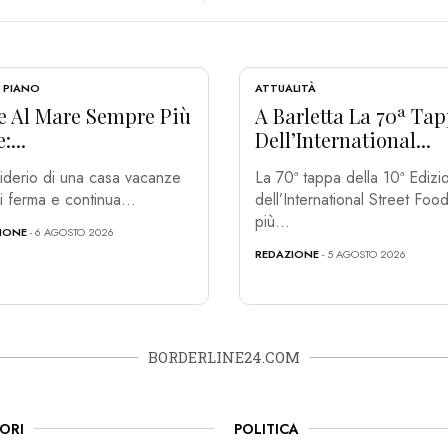
 PIANO
ATTUALITÀ
e Al Mare Sempre Più
A Barletta La 70ª Ta
:...
Dell’International...
siderio di una casa vacanze
La 70ª tappa della 10ª Edizi
i ferma e continua...
dell’International Street Food,
più...
IONE
- 6 AGOSTO 2026
REDAZIONE
- 5 AGOSTO 2026
BORDERLINE24.COM
ORI
POLITICA