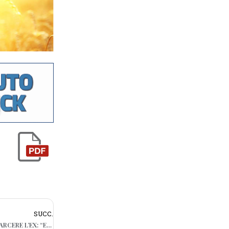
SUCC.
DONNA ACCOLTELLATA NEL BARESE, IN CARCERE L’EX: “E’ PERICOLOSO”