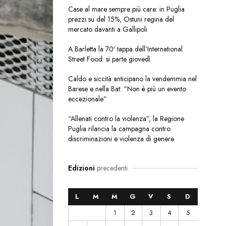
Case al mare sempre più care: in Puglia
prezzi su del 15%, Ostuni regina del
mercato davanti a Gallipoli
A Barletta la 70ª tappa dell’International
Street Food: si parte giovedì
Caldo e siccità anticipano la vendemmia nel
Barese e nella Bat: “Non è più un evento
eccezionale”
“Allenati contro la violenza”, la Regione
Puglia rilancia la campagna contro
discriminazioni e violenza di genere
Edizioni
precedenti
L
M
M
G
V
S
D
1
2
3
4
5