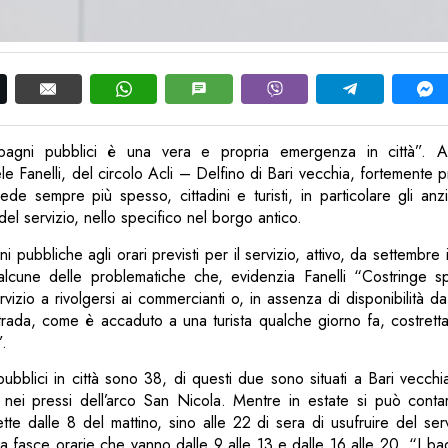
bagni pubblici è una vera e propria emergenza in città”. A
e Fanelli, del circolo Acli – Delfino di Bari vecchia, fortemente
de sempre più spesso, cittadini e turisti, in particolare gli anz
el servizio, nello specifico nel borgo antico.
 pubbliche agli orari previsti per il servizio, attivo, da settembre 
alcune delle problematiche che, evidenzia Fanelli “Costringe 
vizio a rivolgersi ai commercianti o, in assenza di disponibilità da
 strada, come è accaduto a una turista qualche giorno fa, costretta
.
pubblici in città sono 38, di questi due sono situati a Bari vecch
nei pressi dell’arco San Nicola. Mentre in estate si può conta
te dalle 8 del mattino, sino alle 22 di sera di usufruire del serv
e a fasce orarie che vanno dalle 9 alle 13 e dalle 16 alle 20. “I b