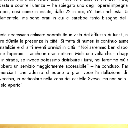
 basta a coprire l’utenza – ha spiegato uno degli operai impegnat
 poi, così come in estate, dalle 22 in poi, c’è tanta richiesta. Un
 lamentele, ma sono orari in cui ci sarebbe tanto bisogno del
a necessaria colmare soprattutto in vista dell’afflusso di turisti, 
re 60mila le presenze in città. Si tratta di numeri in continuo aume
à natalizie e di altri eventi previsti in città. “Noi saremmo ben dispo
ne l’operaio – anche in orari notturni. Molti una volta chiusi i bag
i in strada, se invece potessimo distribuire i turni, noi faremmo più 
 avrebbero un servizio maggiormente accessibile” – ha concluso. Pa
ercianti che adesso chiedono a gran voce l’installazione di 
à vecchia, in particolare nella zona del castello Svevo, ma non solo “
ielo aperto”.