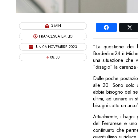
3 MIN
FRANCESCA EMILIO
“La questione dei 
LUN 06 NOVEMBRE 2023
Borderline24 è Michel
08:30
una situazione che ve
“disagio” la carenza d
Dalle poche postazioni
alle 20. Sono solo 
abbia bisogno del ser
ultimi, ad urinare in
bisogni sotto un arco”
Attualmente, i bagni 
del Ferrarese e uno 
continuato che permet
quest’ultimo si riduc