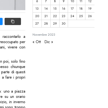
6
7
8
9
10
11
12
13
14
15
16
17
18
19
20
21
22
23
24
25
26
27
28
29
30
Novembre
2023
 raccontarlo a
« Ott
Dic »
 preoccupato per
iani, vivere con
in poi, solo fino
spesso chiunque
 parte di questi
 a fare i propri
ia: uno a piazza
re su un orario
izio, in inverno
agni sono troppo