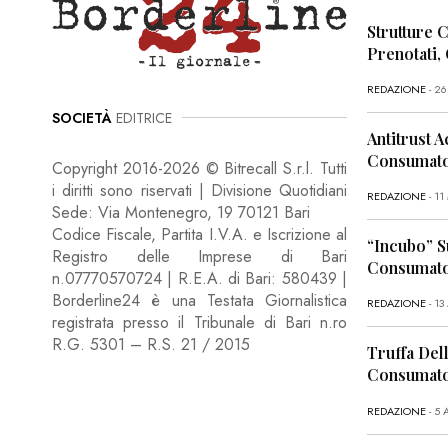
Strutture 
Prenotati,
REDAZIONE
- 2
SOCIETÀ
EDITRICE
Antitrust A
Consumator
Copyright 2016-2026 © Bitrecall S.r.l. Tutti
i diritti sono riservati | Divisione Quotidiani
REDAZIONE
- 1
Sede: Via Montenegro, 19 70121 Bari
Codice Fiscale, Partita I.V.A. e Iscrizione al
“Incubo” S
Registro delle Imprese di Bari
Consumator
n.07770570724 | R.E.A. di Bari: 580439 |
Borderline24 è una Testata Giornalistica
REDAZIONE
- 13
registrata presso il Tribunale di Bari n.ro
R.G. 5301 – R.S. 21 / 2015
Truffa Dell
Consumato
REDAZIONE
- 5 