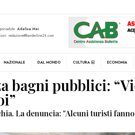
sponsabile:
Adalisa Mei
zioni: redazione@borderline24.com
NAZIONALE
DAL MONDO
CULTURA
ECONOMIA
 bagni pubblici: “Vi
oi”
chia. La denuncia: "Alcuni turisti fanno