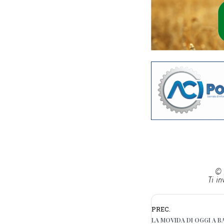
© 
Ti in
PREC.