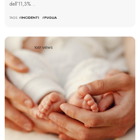
dell’11,3%…
TAGS: #
INCIDENTI
#
PUGLIA
1057 VIEWS