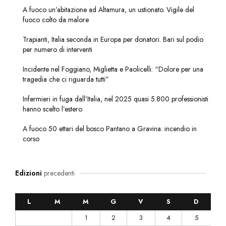
A fuoco un’abitazione ad Altamura, un ustionato. Vigile del
fuoco colto da malore
Trapianti, Italia seconda in Europa per donatori. Bari sul podio
per numero di interventi
Incidente nel Foggiano, Miglietta e Paolicelli: “Dolore per una
tragedia che ci riguarda tutti”
Infermieri in fuga dall’Italia, nel 2025 quasi 5.800 professionisti
hanno scelto l’estero
A fuoco 50 ettari del bosco Pantano a Gravina: incendio in
corso
Edizioni
precedenti
L
M
M
G
V
S
D
1
2
3
4
5