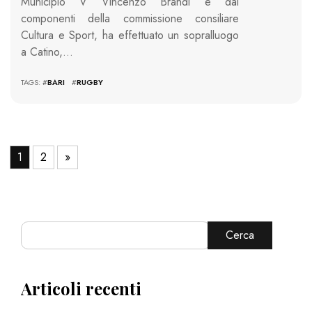
Municipio V Vincenzo Brandi e dai
componenti della commissione consiliare
Cultura e Sport, ha effettuato un sopralluogo
a Catino,…
TAGS: #
BARI
#
RUGBY
1
2
»
Cerca
Articoli recenti