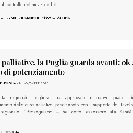
 il controllo del mezzo ed è…
TO
#
BARI
#
INCIDENTE
#
MONOPATTINO
palliative, la Puglia guarda avanti: ok 
o di potenziamento
E
-
PUGLIA
- 14 NOVEMBRE 2023
nta regionale pugliese ha approvato il nuovo piano di
mento delle cure palliative, predisposto con il supporto del Tavolo
 regionale. “Proseguiamo – ha detto l’assessore alla Sanità,
…
RE
#
PUGLIA