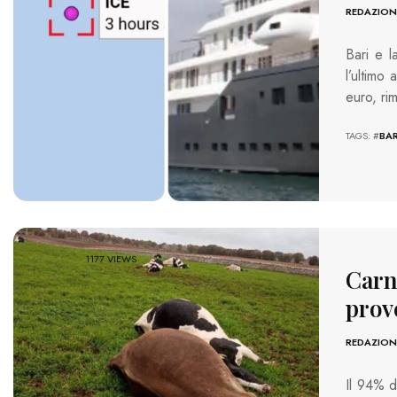
REDAZION
Bari e l
l’ultimo
euro, ri
TAGS: #
BAR
1177 VIEWS
Carne
prov
REDAZION
Il 94% de