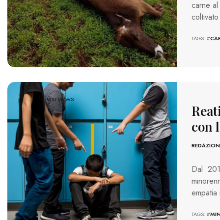
carne al
coltivat
TAGS: #
CA
900 VIEWS
Reat
con l
REDAZION
Dal 201
minoren
empatia 
TAGS: #
MI