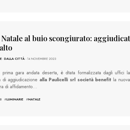
 Natale al buio scongiurato: aggiudica
alto
E
-
DALLA CITTÀ
- 14 NOVEMBRE 2023
prima gara andata deserta, è dtata formalizzata dagli uffici la
a di aggiudicazione
alla Paulicelli srl società benefit
la nuova
ra di affidamento…
I
#
LUMINARIE
#
NATALE