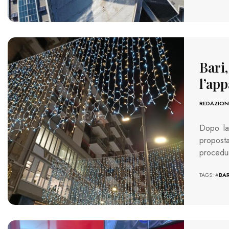
1724 VIEWS
Bari,
l’app
REDAZION
Dopo la 
propost
procedu
TAGS: #
BAR