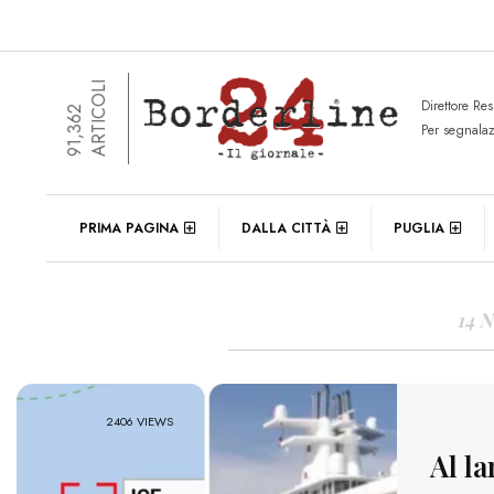
ARTICOLI
Direttore Re
91,362
Per segnala
DAIL
PRIMA PAGINA
DALLA CITTÀ
PUGLIA
14 
2406 VIEWS
Al l