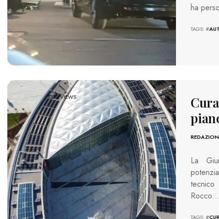
ha perso
TAGS: #
AU
1072 VIEWS
Cura 
pian
REDAZION
La Giu
potenzia
tecnico
Rocco
TAGS: #
CU