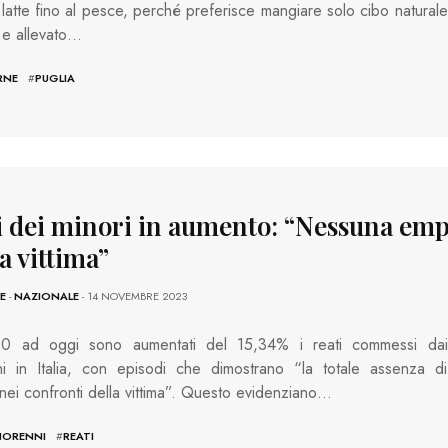
 latte fino al pesce, perché preferisce mangiare solo cibo naturale
o e allevato…
RNE
#
PUGLIA
i dei minori in aumento: “Nessuna emp
a vittima”
E
-
NAZIONALE
- 14 NOVEMBRE 2023
0 ad oggi sono aumentati del 15,34% i reati commessi dai
ni in Italia, con episodi che dimostrano “la totale assenza di
nei confronti della vittima”. Questo evidenziano…
NORENNI
#
REATI