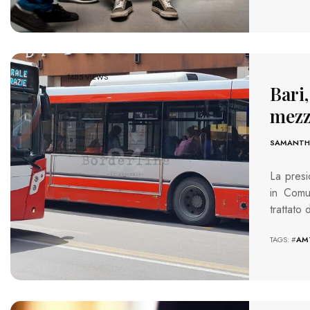
1485 VIEWS
Bari,
mezz
SAMANTHA
La presi
in Comu
trattato
TAGS: #
AM