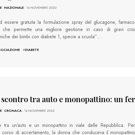
E
-
NAZIONALE
- 14 NOVEMBRE 2023
d essere gratuita la formulazione spray del glucagone, farmaco
ta che permette una migliore gestione in caso di gravi crisi
miche dei bimbi con diabete 1, specie a scuola”….
SOCIAZIONE
#
DIABETE
 scontro tra auto e monopattino: un fer
E
-
CRONACA
- 14 NOVEMBRE 2023
te tra un’auto e un monopattino in viale delle Repubblica. Per
n corso di accertamento, la donna che conduceva il monopattino