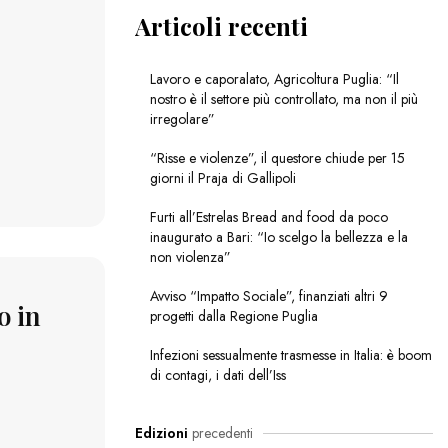
Articoli recenti
Lavoro e caporalato, Agricoltura Puglia: “Il
nostro è il settore più controllato, ma non il più
irregolare”
“Risse e violenze”, il questore chiude per 15
giorni il Praja di Gallipoli
Furti all’Estrelas Bread and food da poco
inaugurato a Bari: “Io scelgo la bellezza e la
non violenza”
Avviso “Impatto Sociale”, finanziati altri 9
o in
progetti dalla Regione Puglia
Infezioni sessualmente trasmesse in Italia: è boom
di contagi, i dati dell’Iss
Edizioni
precedenti