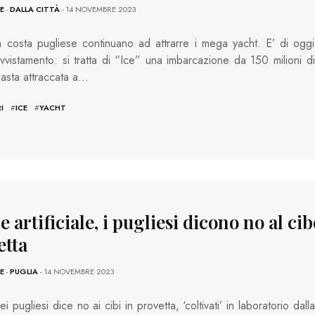
E
-
DALLA CITTÀ
- 14 NOVEMBRE 2023
a costa pugliese continuano ad attrarre i mega yacht. E’ di oggi
 avvistamento: si tratta di “Ice” una imbarcazione da 150 milioni di
masta attraccata a…
I
#
ICE
#
YACHT
 artificiale, i pugliesi dicono no al cib
etta
E
-
PUGLIA
- 14 NOVEMBRE 2023
i pugliesi dice no ai cibi in provetta, ‘coltivati’ in laboratorio dalla