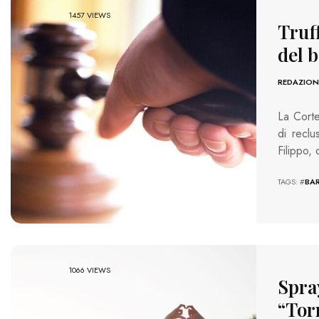
1457 VIEWS
Truff
del 
REDAZION
La Corte
di reclu
Filippo,
TAGS: #
BAR
1066 VIEWS
Spray
“Tor