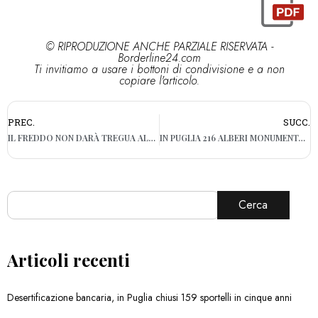
© RIPRODUZIONE ANCHE PARZIALE RISERVATA -
Borderline24.com
Ti invitiamo a usare i bottoni di condivisione e a non
copiare l'articolo.
PREC.
SUCC.
IL FREDDO NON DARÀ TREGUA ALL’ITALIA. DA GIOVEDÌ GELO DA NORD A SUD
IN PUGLIA 216 ALBERI MONUMENTALI. MA È ALLARME PER ULIVI MILLENARI
Cerca
Articoli recenti
Desertificazione bancaria, in Puglia chiusi 159 sportelli in cinque anni