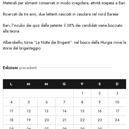
Materiali per alimenti conservati in modo irregolare, attività sospesa a Bari
Ricercati da tre anni, due latitanti nascosti in casolare nel nord Barese
Bari, l’incubo dei quiz della patente: il 38% dei candidati viene bocciato
alla teoria
Alberobello, torna “La Notte dei Briganti”: nel bosco della Murgia rivive la
storia del brigantaggio
Edizioni
precedenti
L
M
M
G
V
S
D
1
2
3
4
5
6
7
8
9
10
11
12
13
14
15
16
17
18
19
20
21
22
23
24
25
26
27
28
29
30