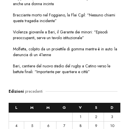
anche una donna incinta
Bracciante morto nel Foggiano, la Flai Cgil: “Nessuno chiami
questa tragedia incidente”
Violenza giovanile a Bari, il Garante dei minori: “Episodi
preoccupanti, serve un tavolo istituzionale”
Molfetta, colpito da un proiettile di gomma mentre è in auto: la
denuncia di un 41enne
Bari, cantiere del nuovo stadio del rugby a Catino verso le
battute finali: “Importante per quartiere e città”
Edizioni
precedenti
L
M
M
G
V
S
D
1
2
3
4
5
6
7
8
9
10