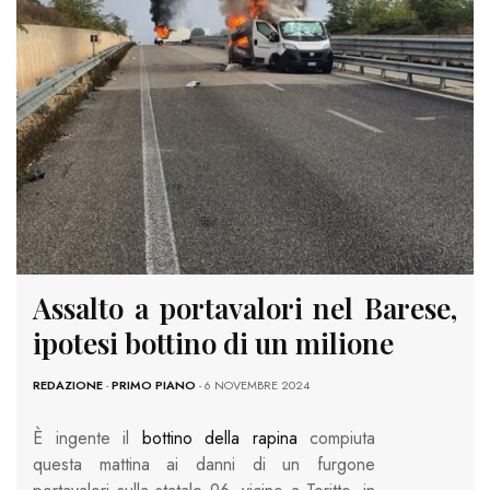
Assalto a portavalori nel Barese,
ipotesi bottino di un milione
REDAZIONE
-
PRIMO PIANO
- 6 NOVEMBRE 2024
È ingente il
bottino della rapina
compiuta
questa mattina ai danni di un furgone