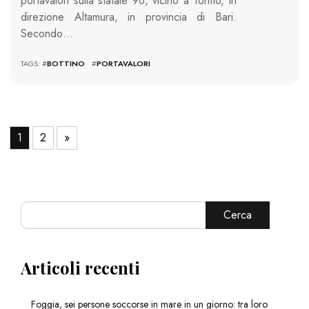
portavalori sulla statale 96, vicino a Toritto, in
direzione Altamura, in provincia di Bari.
Secondo…
TAGS: #
BOTTINO
#
PORTAVALORI
1
2
»
Cerca
Articoli recenti
Foggia, sei persone soccorse in mare in un giorno: tra loro