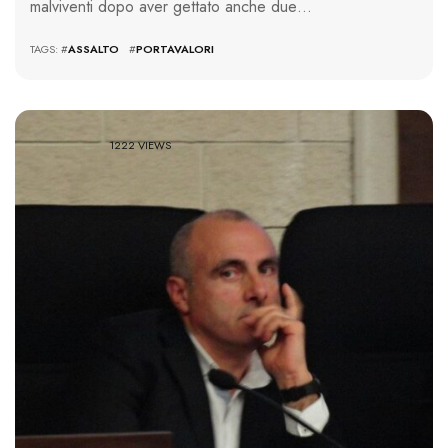
malviventi dopo aver gettato anche due…
TAGS: #
ASSALTO
#
PORTAVALORI
1222 VIEWS