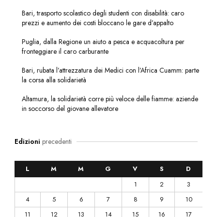
Bari, trasporto scolastico degli studenti con disabilità: caro
prezzi e aumento dei costi bloccano le gare d’appalto
Puglia, dalla Regione un aiuto a pesca e acquacoltura per
fronteggiare il caro carburante
Bari, rubata l’attrezzatura dei Medici con l’Africa Cuamm: parte
la corsa alla solidarietà
Altamura, la solidarietà corre più veloce delle fiamme: aziende
in soccorso del giovane allevatore
Edizioni
precedenti
L
M
M
G
V
S
D
1
2
3
4
5
6
7
8
9
10
11
12
13
14
15
16
17