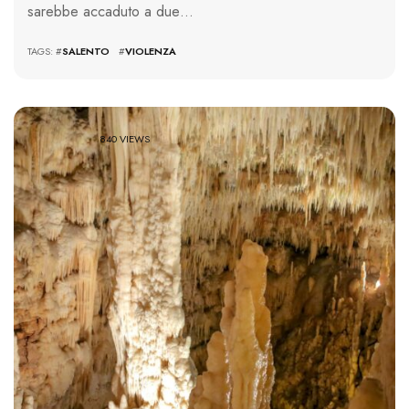
sarebbe accaduto a due…
TAGS: #
SALENTO
#
VIOLENZA
840 VIEWS