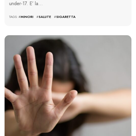
under-17. E’ la…
TAGS: #
MINORI
#
SALUTE
#
SIGARETTA
808 VIEWS