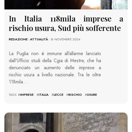
In Italia 118mila imprese a
rischio usura, Sud più sofferente
REDAZIONE
-
ATTUALITÀ
- 16 NOVEMBRE 2024
La Puglia non è immune all’allarme lanciato
dall’Ufficio studi della Cgia di Mestre, che ha
denunciato un aumento delle imprese a
rischio usura a livello nazionale. Tra le oltre
118mila…
TAGS: #
IMPRESE
#
ITALIA
#
LECCE
#
RISCHIO
#
USURE
886 VIEWS