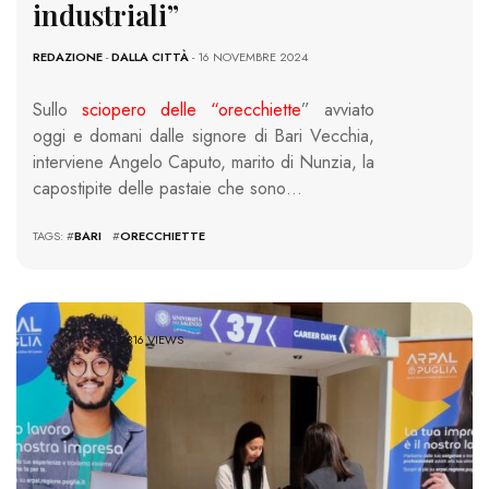
industriali”
REDAZIONE
-
DALLA CITTÀ
- 16 NOVEMBRE 2024
Sullo
sciopero delle “orecchiette
” avviato
oggi e domani dalle signore di Bari Vecchia,
interviene Angelo Caputo, marito di Nunzia, la
capostipite delle pastaie che sono…
TAGS: #
BARI
#
ORECCHIETTE
2316 VIEWS