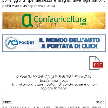
pomeriggio di spensieratezza e allegria, dove ogni bambino
potrà vivere un’esperienza unica.
© RIPRODUZIONE ANCHE PARZIALE RISERVATA -
Borderline24.com
Ti invitiamo a usare i bottoni di condivisione e a non
copiare l'articolo.
PREC.
SUCC.
NEL CENTRO STORICO DI CASTELLANA C’È IL “BORGO DEL NATALE”
TRANI: IL FESTIVAL DIXIELAND INONDA LE STRADE DI RITMO E ALLEGRIA