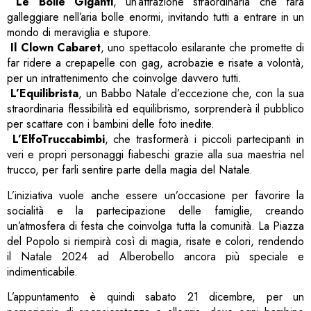
Le Bolle Giganti
, un’attrazione straordinaria che farà
galleggiare nell’aria bolle enormi, invitando tutti a entrare in un
mondo di meraviglia e stupore.
Il Clown Cabaret
, uno spettacolo esilarante che promette di
far ridere a crepapelle con gag, acrobazie e risate a volontà,
per un intrattenimento che coinvolge davvero tutti.
L’Equilibrista
, un Babbo Natale d’eccezione che, con la sua
straordinaria flessibilità ed equilibrismo, sorprenderà il pubblico
per scattare con i bambini delle foto inedite.
L’ElfoTruccabimbi
, che trasformerà i piccoli partecipanti in
veri e propri personaggi fiabeschi grazie alla sua maestria nel
trucco, per farli sentire parte della magia del Natale.
L’iniziativa vuole anche essere un’occasione per favorire la
socialità e la partecipazione delle famiglie, creando
un’atmosfera di festa che coinvolga tutta la comunità. La Piazza
del Popolo si riempirà così di magia, risate e colori, rendendo
il Natale 2024 ad Alberobello ancora più speciale e
indimenticabile.
L’appuntamento è quindi sabato 21 dicembre, per un