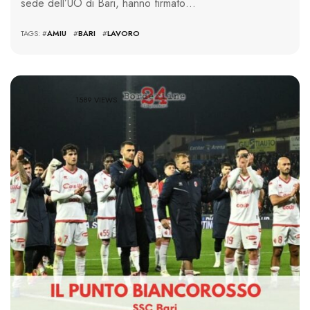
sede dell’UO di Bari, hanno firmato…
TAGS: #
AMIU
#
BARI
#
LAVORO
1589 VIEWS