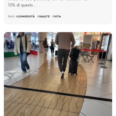
13% di questo…
TAGS: #
LONGEVITÀ
#
SALUTE
#
VITA
4651 VIEWS