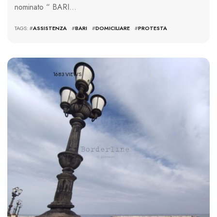
nominato “ BARI…
TAGS: #
ASSISTENZA
#
BARI
#
DOMICILIARE
#
PROTESTA
1683 VIEWS