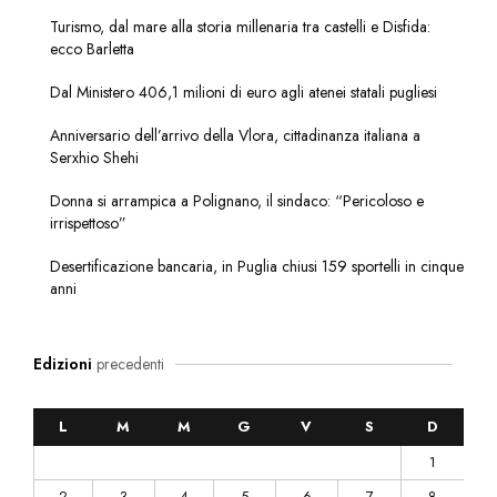
Turismo, dal mare alla storia millenaria tra castelli e Disfida:
ecco Barletta
Dal Ministero 406,1 milioni di euro agli atenei statali pugliesi
Anniversario dell’arrivo della Vlora, cittadinanza italiana a
Serxhio Shehi
Donna si arrampica a Polignano, il sindaco: “Pericoloso e
irrispettoso”
Desertificazione bancaria, in Puglia chiusi 159 sportelli in cinque
anni
Edizioni
precedenti
L
M
M
G
V
S
D
1
2
3
4
5
6
7
8