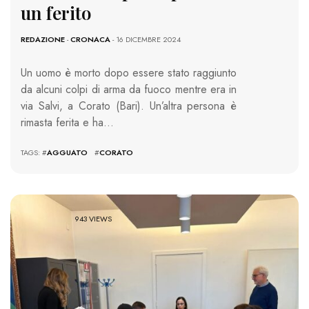
un ferito
REDAZIONE
-
CRONACA
- 16 DICEMBRE 2024
Un uomo è morto dopo essere stato raggiunto
da alcuni colpi di arma da fuoco mentre era in
via Salvi, a Corato (Bari). Un’altra persona è
rimasta ferita e ha…
TAGS: #
AGGUATO
#
CORATO
943 VIEWS