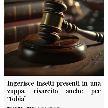
Ingerisce insetti presenti in una
zuppa, risarcito anche per
“fobia”
REDAZIONE
-
DIRITTO
- 19 DICEMBRE 2024