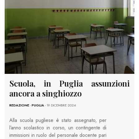
Scuola, in Puglia assunzioni
ancora a singhiozzo
REDAZIONE
-
PUGLIA
- 19 DICEMBRE 2024
Alla scuola pugliese è stato assegnato, per
l’anno scolastico in corso, un contingente di
immissioni in ruolo del personale docente pari