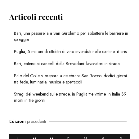
Articoli recenti
Bari, una passerella a San Girolamo per abbattere le barriere in
spiaggia
Puglia, 5 milioni di ettolitri di vino invenduti nelle cantine: è crisi
Bari, catene ai cancelli della Brovedani: lavoratori in strada
Palo del Colle si prepara a celebrare San Rocco: dodici giorni
tra fede, luminarie, musica e spettacoli
Stragi del weekend sulle strade, in Puglia tre vittime. In Italia 39
morti in tre giorni
Edizioni
precedenti
L
M
M
G
V
S
D