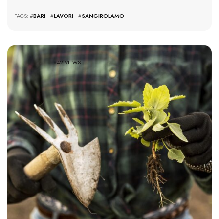
TAGS: #
BARI
#
LAVORI
#
SANGIROLAMO
842 VIEWS