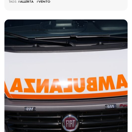
TAGS: #
ALLERTA
#
VENTO
919 VIEWS