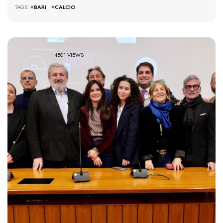
TAGS: #
BARI
#
CALCIO
4501 VIEWS