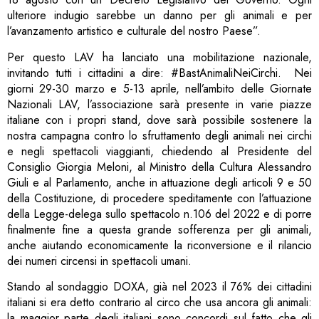
ulteriore indugio sarebbe un danno per gli animali e per
l’avanzamento artistico e culturale del nostro Paese”.
Per questo LAV ha lanciato una mobilitazione nazionale,
invitando tutti i cittadini a dire: #BastAnimaliNeiCirchi. Nei
giorni 29-30 marzo e 5-13 aprile, nell’ambito delle Giornate
Nazionali LAV, l’associazione sarà presente in varie piazze
italiane con i propri stand, dove sarà possibile sostenere la
nostra campagna contro lo sfruttamento degli animali nei circhi
e negli spettacoli viaggianti, chiedendo al Presidente del
Consiglio Giorgia Meloni, al Ministro della Cultura Alessandro
Giuli e al Parlamento, anche in attuazione degli articoli 9 e 50
della Costituzione, di procedere speditamente con l’attuazione
della Legge-delega sullo spettacolo n.106 del 2022 e di porre
finalmente fine a questa grande sofferenza per gli animali,
anche aiutando economicamente la riconversione e il rilancio
dei numeri circensi in spettacoli umani.
Stando al sondaggio DOXA, già nel 2023 il 76% dei cittadini
italiani si era detto contrario al circo che usa ancora gli animali:
la maggior parte degli italiani sono concordi sul fatto che gli