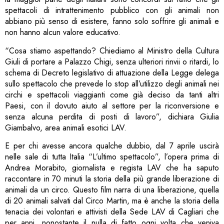
spettacoli di intrattenimento pubblico con gli animali non
abbiano più senso di esistere, fanno solo soffrire gli animali e
non hanno alcun valore educativo.
“Cosa stiamo aspettando? Chiediamo al Ministro della Cultura
Giuli di portare a Palazzo Chigi, senza ulteriori rinvii o ritardi, lo
schema di Decreto legislativo di attuazione della Legge delega
sullo spettacolo che prevede lo stop all’utilizzo degli animali nei
circhi e spettacoli viaggianti come già deciso da tanti altri
Paesi, con il dovuto aiuto al settore per la riconversione e
senza alcuna perdita di posti di lavoro”, dichiara Giulia
Giambalvo, area animali esotici LAV.
E per chi avesse ancora qualche dubbio, dal 7 aprile uscirà
nelle sale di tutta Italia “L’ultimo spettacolo”, l’opera prima di
Andrea Morabito, giornalista e regista LAV che ha saputo
raccontare in 70 minuti la storia della più grande liberazione di
animali da un circo. Questo film narra di una liberazione, quella
di 20 animali salvati dal Circo Martin, ma è anche la storia della
tenacia dei volontari e attivisti della Sede LAV di Cagliari che
per anni, nonostante il nulla di fatto ogni volta che veniva