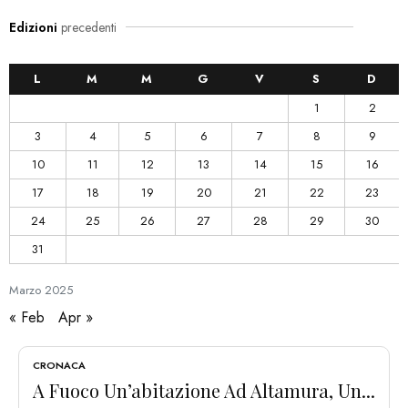
Edizioni
precedenti
L
M
M
G
V
S
D
1
2
3
4
5
6
7
8
9
10
11
12
13
14
15
16
17
18
19
20
21
22
23
24
25
26
27
28
29
30
31
Marzo
2025
« Feb
Apr »
CRONACA
A Fuoco Un’abitazione Ad Altamura, Un...