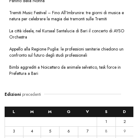
Panino della Nonna
Tremiti Music Festival – Fino All’Imbrunire: tre giorni di musica e
natura per celebrare la magia dei tramonti sulle Tremiti
La città ideale, nel Kursaal Santalucia di Bari il concerto di AYSO
Orchestra
Appello alla Regione Puglia: le professioni sanitarie chiedono un
confronto sul futuro degli studi professionali
Bimbi aggrediti a Noicattaro da animale selvatico, task force in
Prefettura a Bari
Edizioni
precedenti
L
M
M
G
V
S
D
1
2
3
4
5
6
7
8
9