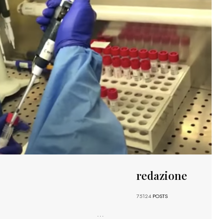
redazione
75124
POSTS
...