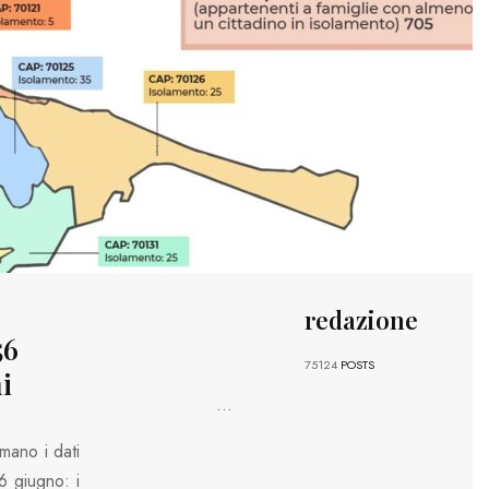
redazione
56
75124
POSTS
i
...
mano i dati
6 giugno: i