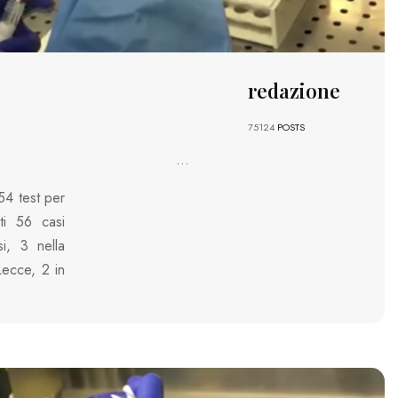
redazione
75124
POSTS
...
54 test per
ti 56 casi
si, 3 nella
Lecce, 2 in