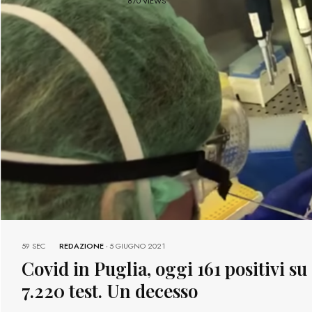
870 VIEWS
59 SEC
REDAZIONE
-
5 GIUGNO 2021
Covid in Puglia, oggi 161 positivi su
7.220 test. Un decesso