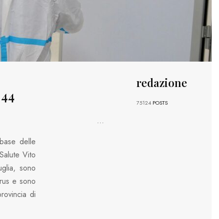
redazione
 44
75124
POSTS
...
 base delle
Salute Vito
glia, sono
irus e sono
provincia di