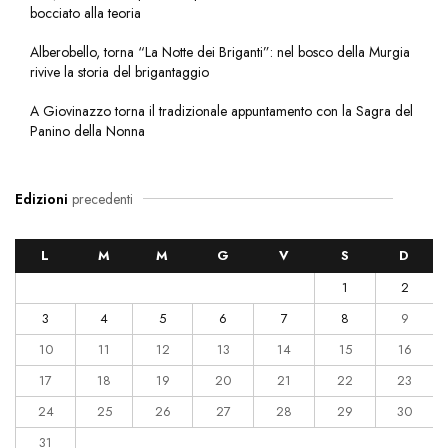
bocciato alla teoria
Alberobello, torna “La Notte dei Briganti”: nel bosco della Murgia
rivive la storia del brigantaggio
A Giovinazzo torna il tradizionale appuntamento con la Sagra del
Panino della Nonna
Edizioni
precedenti
L
M
M
G
V
S
D
1
2
3
4
5
6
7
8
9
10
11
12
13
14
15
16
17
18
19
20
21
22
23
24
25
26
27
28
29
30
31