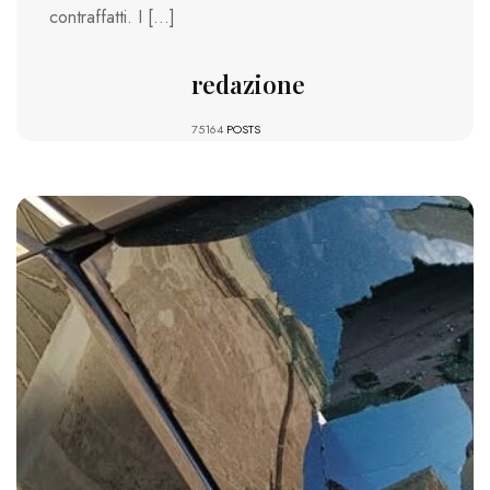
contraffatti. I […]
redazione
75164
POSTS
916 VIEWS