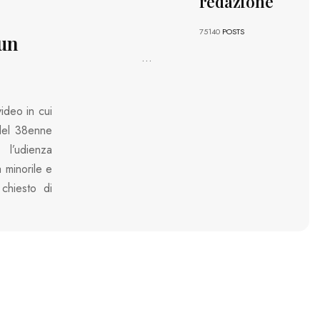
redazione
75140
POSTS
 un
...
ideo in cui
 del 38enne
 l’udienza
a minorile e
chiesto di