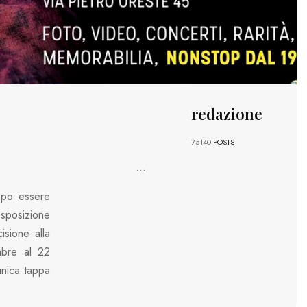
redazione
75140
POSTS
...
opo essere
esposizione
sione alla
mbre al 22
unica tappa