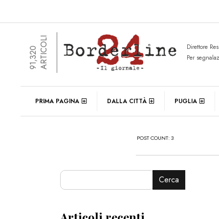
ARTICOLI
Direttore Re
91,320
Per segnala
PRIMA PAGINA
DALLA CITTÀ
PUGLIA
POST COUNT: 3
Cerca
Articoli recenti