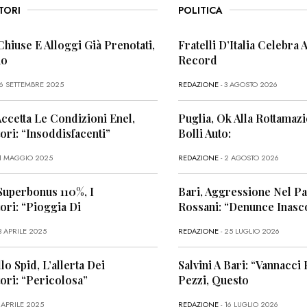
TORI
POLITICA
Chiuse E Alloggi Già Prenotati,
Fratelli D’Italia Celebra A
no
Record
26 SETTEMBRE 2025
REDAZIONE
- 3 AGOSTO 2026
Accetta Le Condizioni Enel,
Puglia, Ok Alla Rottamaz
ri: “Insoddisfacenti”
Bolli Auto:
11 MAGGIO 2025
REDAZIONE
- 2 AGOSTO 2026
Superbonus 110%, I
Bari, Aggressione Nel P
ri: “Pioggia Di
Rossani: “Denunce Inasco
3 APRILE 2025
REDAZIONE
- 25 LUGLIO 2026
lo Spid, L’allerta Dei
Salvini A Bari: “Vannacci
ri: “Pericolosa”
Pezzi, Questo
 APRILE 2025
REDAZIONE
- 16 LUGLIO 2026