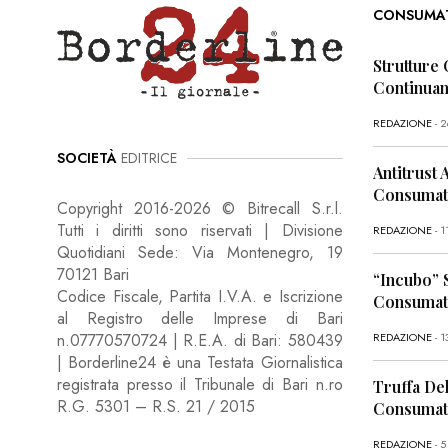
CONSUMA
Strutture 
Continua
REDAZIONE
- 
SOCIETÀ
EDITRICE
Antitrust 
Consumato
Copyright 2016-2026 © Bitrecall S.r.l.
Tutti i diritti sono riservati | Divisione
REDAZIONE
- 
Quotidiani Sede: Via Montenegro, 19
70121 Bari
“Incubo” 
Codice Fiscale, Partita I.V.A. e Iscrizione
Consumato
al Registro delle Imprese di Bari
REDAZIONE
- 1
n.07770570724 | R.E.A. di Bari: 580439
| Borderline24 è una Testata Giornalistica
registrata presso il Tribunale di Bari n.ro
Truffa Del
R.G. 5301 – R.S. 21 / 2015
Consumato
REDAZIONE
- 5