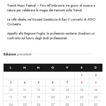
Tremiti Music Festival – Fino All’Imbrunire: tre giorni di musica e
natura per celebrare la magia dei tramonti sulle Tremiti
La città ideale, nel Kursaal Santalucia di Bari il concerto di AYSO
Orchestra
Appello alla Regione Puglia: le professioni sanitarie chiedono un
confronto sul futuro degli studi professionali
Edizioni
precedenti
L
M
M
G
V
S
D
1
2
3
4
5
6
7
8
9
10
11
12
13
14
15
16
17
18
19
20
21
22
23
24
25
26
27
28
29
30