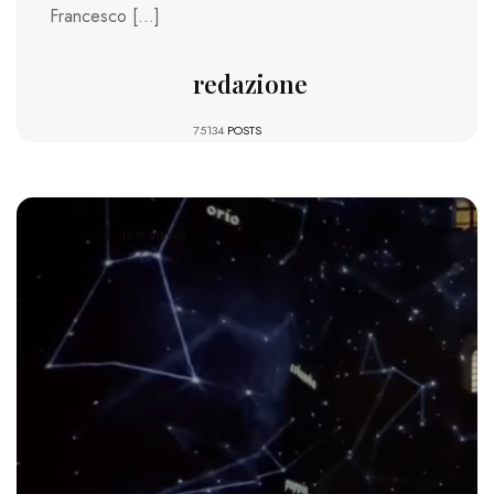
Francesco […]
redazione
75134
POSTS
1219 VIEWS