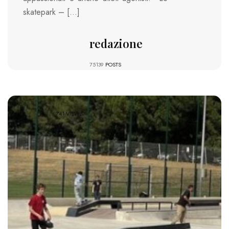
skatepark – […]
redazione
75139
POSTS
741 VIEWS