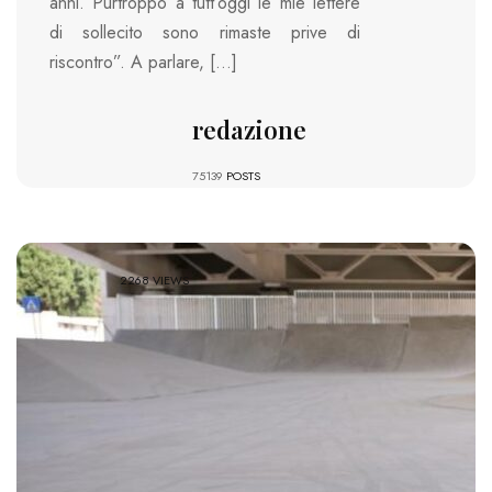
anni. Purtroppo a tutt’oggi le mie lettere
di sollecito sono rimaste prive di
riscontro”. A parlare, […]
redazione
75139
POSTS
2268 VIEWS