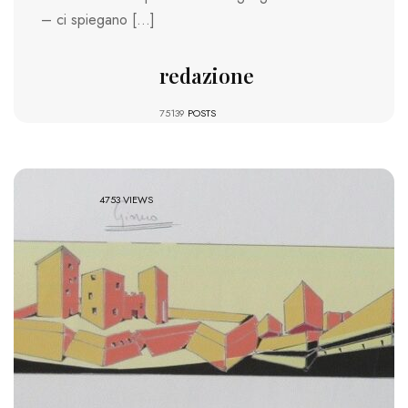
– ci spiegano […]
redazione
75139
POSTS
4753 VIEWS