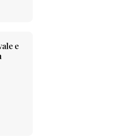
vale e
n