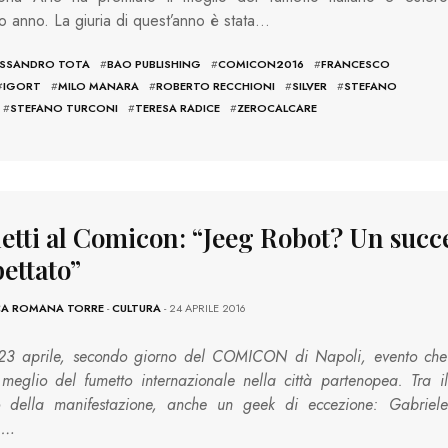
imo anno. La giuria di quest’anno è stata…
ESSANDRO TOTA
#
BAO PUBLISHING
#
COMICON2016
#
FRANCESCO
#
IGORT
#
MILO MANARA
#
ROBERTO RECCHIONI
#
SILVER
#
STEFANO
#
STEFANO TURCONI
#
TERESA RADICE
#
ZEROCALCARE
etti al Comicon: “Jeeg Robot? Un succ
ettato”
CA ROMANA TORRE
-
CULTURA
- 24 APRILE 2016
23 aprile, secondo giorno del COMICON di Napoli, evento che
 meglio del fumetto internazionale nella città partenopea. Tra il
o della manifestazione, anche un geek di eccezione: Gabriele
i,…