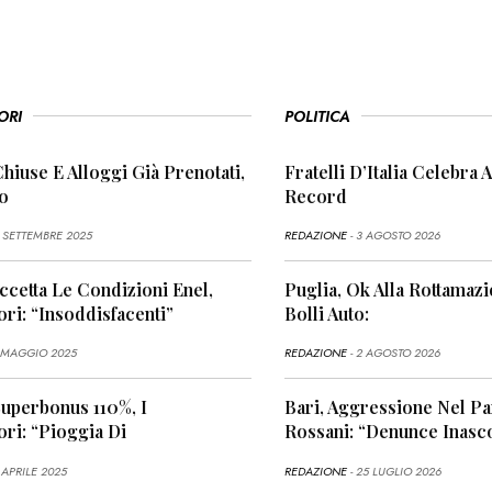
ORI
POLITICA
Chiuse E Alloggi Già Prenotati,
Fratelli D’Italia Celebra A
o
Record
6 SETTEMBRE 2025
REDAZIONE
- 3 AGOSTO 2026
Accetta Le Condizioni Enel,
Puglia, Ok Alla Rottamaz
ri: “Insoddisfacenti”
Bolli Auto:
1 MAGGIO 2025
REDAZIONE
- 2 AGOSTO 2026
Superbonus 110%, I
Bari, Aggressione Nel P
ri: “Pioggia Di
Rossani: “Denunce Inasco
 APRILE 2025
REDAZIONE
- 25 LUGLIO 2026