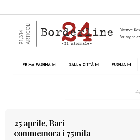
ARTICOLI
Direttore Re
91,314
Per segnala
DAIL
PRIMA PAGINA
DALLA CITTÀ
PUGLIA
2
25 aprile, Bari
commemora i 75mila