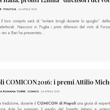
E
-
POLITICA
- 24 APRILE 2016
l loro compito sarà di “evitare brogli durante lo spoglio” delle
lettorali. Nascono in Puglia i primi difensori del voto di Forza
he ieri a Bari ha presentato…
li COMICON2016: i premi Attilio Mich
CA ROMANA TORRE
-
COMICS
- 24 APRILE 2016
tradizione, durante il
COMICON di Napoli
una giuria di esperti
ona Arte ha premiato il meglio del fumetto italiano e estero