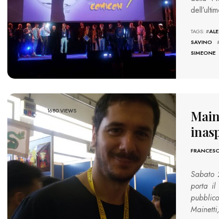
dell’ult
TAGS: #
AL
SAVINO
SIMEONE
1680 VIEWS
Main
inasp
FRANCES
Sabato 
porta il
pubblic
Mainett