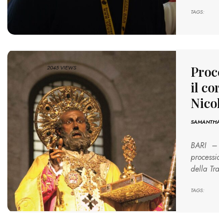
TAGS:
Proc
2045 VIEWS
il co
Nico
SAMANTHA
BARI – 
processi
della Tr
TAGS: