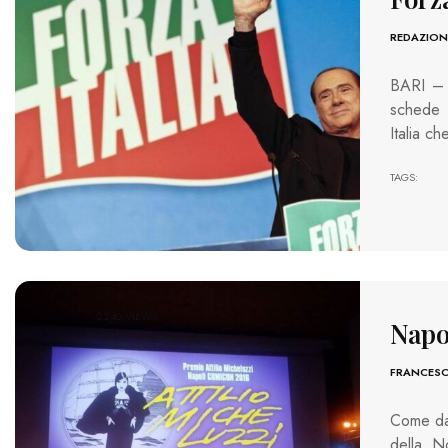
REDAZION
BARI – I
schede e
Italia c
TAGS:
2240 VIEWS
Napo
FRANCES
Come da 
della N