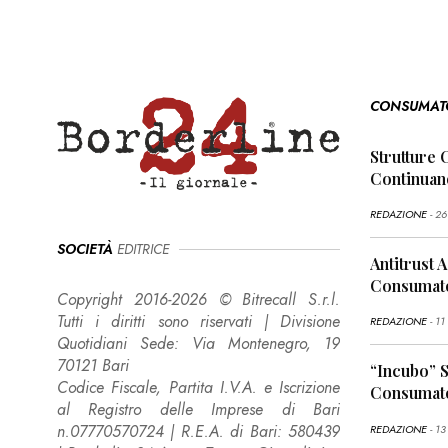
CONSUMAT
Strutture 
Continuan
REDAZIONE
- 2
SOCIETÀ
EDITRICE
Antitrust 
Consumato
Copyright 2016-2026 © Bitrecall S.r.l.
Tutti i diritti sono riservati | Divisione
REDAZIONE
- 1
Quotidiani Sede: Via Montenegro, 19
70121 Bari
“Incubo” 
Codice Fiscale, Partita I.V.A. e Iscrizione
Consumato
al Registro delle Imprese di Bari
n.07770570724 | R.E.A. di Bari: 580439
REDAZIONE
- 13