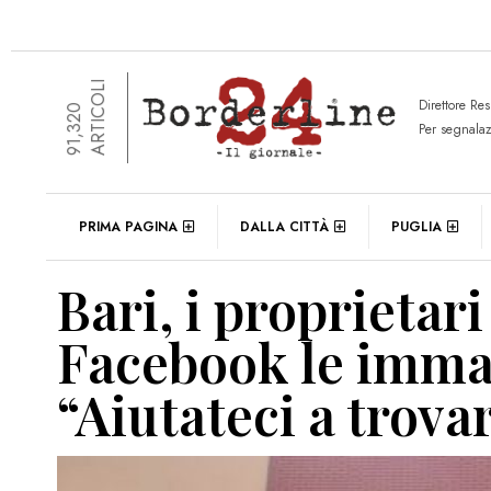
ARTICOLI
Direttore Re
91,320
Per segnala
PRIMA PAGINA
DALLA CITTÀ
PUGLIA
Bari, i proprietar
Facebook le immag
“Aiutateci a trovar