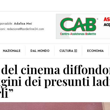
sponsabile:
Adalisa Mei
zioni: redazione@borderline24.com
NAZIONALE
DAL MONDO
CULTURA
ECONOMIA
i del cinema diffond
ini dei presunti lad
li”