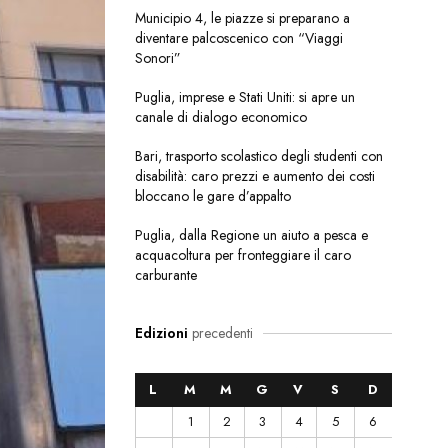
Municipio 4, le piazze si preparano a
diventare palcoscenico con “Viaggi
Sonori”
Puglia, imprese e Stati Uniti: si apre un
canale di dialogo economico
Bari, trasporto scolastico degli studenti con
disabilità: caro prezzi e aumento dei costi
bloccano le gare d’appalto
Puglia, dalla Regione un aiuto a pesca e
acquacoltura per fronteggiare il caro
carburante
Edizioni
precedenti
L
M
M
G
V
S
D
1
2
3
4
5
6