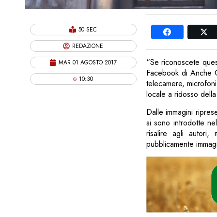
50 SEC
REDAZIONE
“Se riconoscete quest
MAR 01 AGOSTO 2017
Facebook di Anche Cin
10:30
telecamere, microfoni
locale a ridosso della
Dalle immagini ripres
si sono introdotte nel
risalire agli autori
pubblicamente immagi