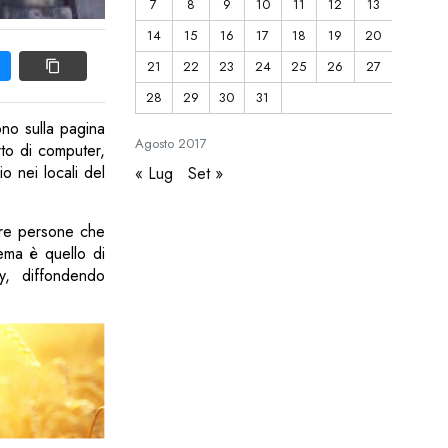
7
8
9
10
11
12
13
14
15
16
17
18
19
20
21
22
23
24
25
26
27
28
29
30
31
ono sulla pagina
Agosto
2017
rto di computer,
o nei locali del
« Lug
Set »
 tre persone che
nema è quello di
cy, diffondendo