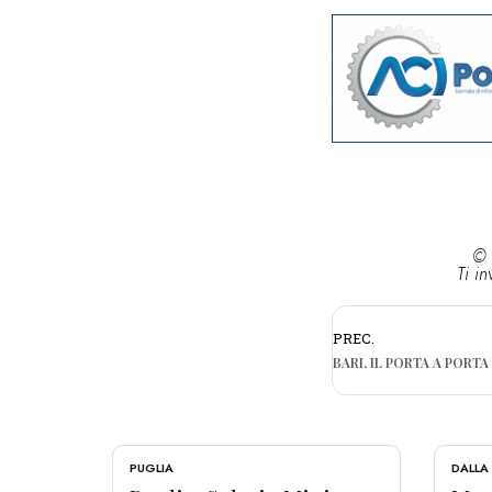
© 
Ti in
PREC.
PUGLIA
DALLA