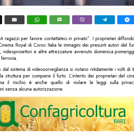
i ragazzi per favore contattateci in privato”. I proprietari diffond
ema Royal di Corso Italia le immagini dei presunti autori del fu
, videoproiettori e altre attrezzature avvenuto domenica pomeriggi
 ferrovia.
e dal sistema di videosorveglianza si notano nitidamente i volti di
la struttura per compiere il furto. L’intento dei proprietari del ci
, ma il rischio è anche quello di violare le leggi sulla priva
ni senza alcuna autorizzazione.