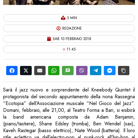
3 MIN
REDAZIONE
SAB 10 FEBBRAIO 2018
11:45
Sarà il jazz nuovo e sorprendente del Kneebody Quintet il
protagonista del secondo appuntamento della nona Rassegna
“Ecotopia” dell’Associazione musicale “Nel Gioco del Jazz”.
Domani, febbraio, alle 21,00, al Teatro Forma a Bari, si esibirà
la band americana composta da Adam Benjamin,
(piano/tastiere), Shane Edsley (tromba), Ben Wendel (sax),
Kaveh Rastegar (basso elettrico), Nate Wood (batteria). Il loro
stile eclettico va dall’electro-pop al punk-rock all’hip-hop al