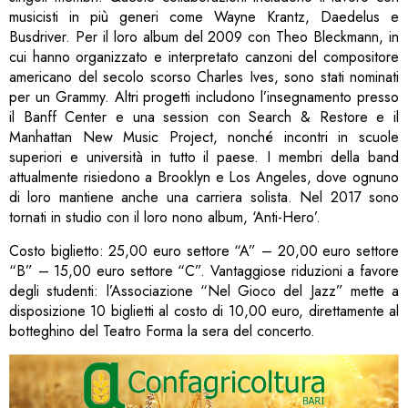
musicisti in più generi come Wayne Krantz, Daedelus e
Busdriver. Per il loro album del 2009 con Theo Bleckmann, in
cui hanno organizzato e interpretato canzoni del compositore
americano del secolo scorso Charles Ives, sono stati nominati
per un Grammy. Altri progetti includono l’insegnamento presso
il Banff Center e una session con Search & Restore e il
Manhattan New Music Project, nonché incontri in scuole
superiori e università in tutto il paese. I membri della band
attualmente risiedono a Brooklyn e Los Angeles, dove ognuno
di loro mantiene anche una carriera solista. Nel 2017 sono
tornati in studio con il loro nono album, ‘Anti-Hero’.
Costo biglietto: 25,00 euro settore “A” – 20,00 euro settore
“B” – 15,00 euro settore “C”. Vantaggiose riduzioni a favore
degli studenti: l’Associazione “Nel Gioco del Jazz” mette a
disposizione 10 biglietti al costo di 10,00 euro, direttamente al
botteghino del Teatro Forma la sera del concerto.