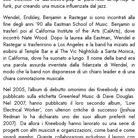
funk, pur creando una musica influenzata dal jazz.
Wendel, Endsley, Benjamin e Rastegar si sono incontrati alla
fine degli anni ’90 alla Eastman School of Music. Benjamin si
trasferì poi al California Institute of the Arts (CalArts), dove
incontrò Nate Wood. Dopo la laurea alla Eastman, Wendel e
Rastegar si trasferirono a Los Angeles e la band ha iniziato ad
esibirsi al Temple Bar e al The Vic Nightclub a Santa Monica,
in California, dove ha suonato a lungo. Il nome della band era
una parola assurda inventata dalla fidanzata di Wendel, in
modo che la band non disponesse di un chiaro leader e di una
chiara connotazione musicale.
Nel 2005, l’album di debutto omonimo dei Kneebody è stato
pubblicato sulla etichetta Greenleaf Music di Dave Douglas.
Nel 2007, hanno pubblicato il loro secondo album, ‘Low
Electrical Worker’, con ulteriori critiche di successo (Joshua
Redman lo ha dichiarato uno dei suoi album preferiti nel
2007). Da allora i Kneebody hanno lavorato su una serie di
progetti con altri musicisti e organizzazioni, come band e come
singoli membri. Queste collaborazioni includono il lavoro con