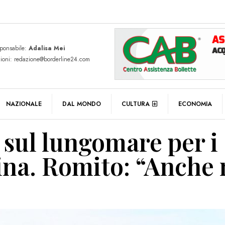
sponsabile:
Adalisa Mei
zioni: redazione@borderline24.com
NAZIONALE
DAL MONDO
CULTURA
ECONOMIA
 sul lungomare per i
zina. Romito: “Anche 