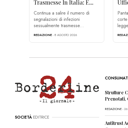
Trasmesse In Italia: È...
Uffi
Continua a salire il numero di
Panta
segnalazioni di infezioni
corte
sessualmente trasmesse...
legger
REDAZIONE
- 8 AGOSTO 2026
REDAZ
CONSUMAT
Strutture 
Prenotati,
REDAZIONE
- 2
SOCIETÀ
EDITRICE
Antitrust A