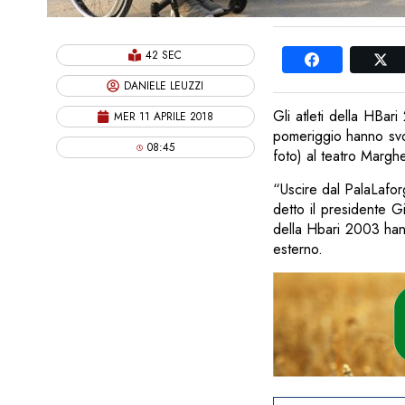
42 SEC
DANIELE LEUZZI
Gli atleti della HBari
MER 11 APRILE 2018
pomeriggio hanno svo
08:45
foto) al teatro Marghe
“Uscire dal PalaLafor
detto il presidente G
della Hbari 2003 hann
esterno.