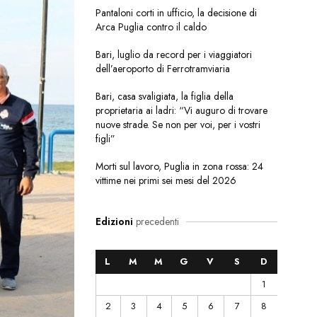
Pantaloni corti in ufficio, la decisione di
Arca Puglia contro il caldo
Bari, luglio da record per i viaggiatori
dell’aeroporto di Ferrotramviaria
Bari, casa svaligiata, la figlia della
proprietaria ai ladri: “Vi auguro di trovare
nuove strade. Se non per voi, per i vostri
figli”
Morti sul lavoro, Puglia in zona rossa: 24
vittime nei primi sei mesi del 2026
Edizioni
precedenti
L
M
M
G
V
S
D
1
2
3
4
5
6
7
8