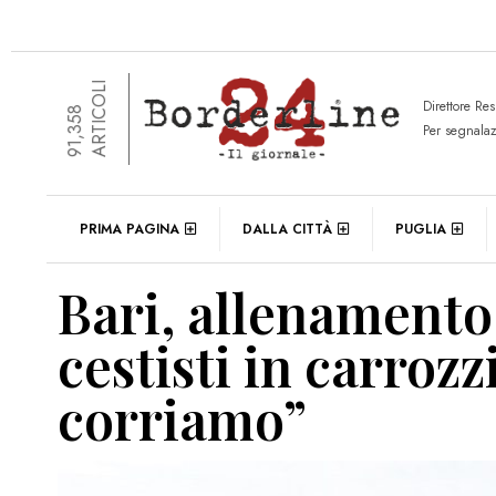
ARTICOLI
Direttore Re
91,358
Per segnala
PRIMA PAGINA
DALLA CITTÀ
PUGLIA
Bari, allenamento
cestisti in carroz
corriamo”