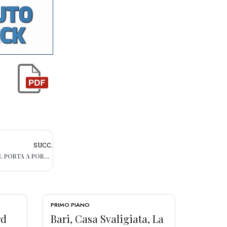
SUCC.
BARI, A SAN GIROLAMO I CASSONETTI DEL PORTA A PORTA CHIUSI A CHIAVE. L’ASSOCIAZIONE IX MAGGIO: “COSÌ EVITIAMO I CONFERIMENTI FUORI ORARIO”
PRIMO PIANO
rd
Bari, Casa Svaligiata, La