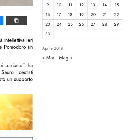
9
10
11
12
13
14
15
16
17
18
19
20
21
22
23
24
25
26
27
28
29
30
intellettiva ieri
 e Pomodoro (in
Aprile
2018
« Mar
Mag »
oi corriamo”, ha
Sauro i cestisti
esto un supporto