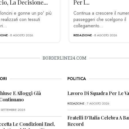
cio, La Decisione...
Per I...
loncini e gonne un po' più
Continua a crescere il numer
 realizzati con tessuti
passeggeri che scelgono il
i...
collegamento...
IONE
- 8 AGOSTO 2026
REDAZIONE
- 8 AGOSTO 2026
BORDERLINE24.COM
ORI
POLITICA
Chiuse E Alloggi Già
Lavoro Di Squadra Per Le Va
 Continuano
REDAZIONE
- 7 AGOSTO 2026
6 SETTEMBRE 2025
Fratelli D’Italia Celebra A Bar
ccetta Le Condizioni Enel,
Record