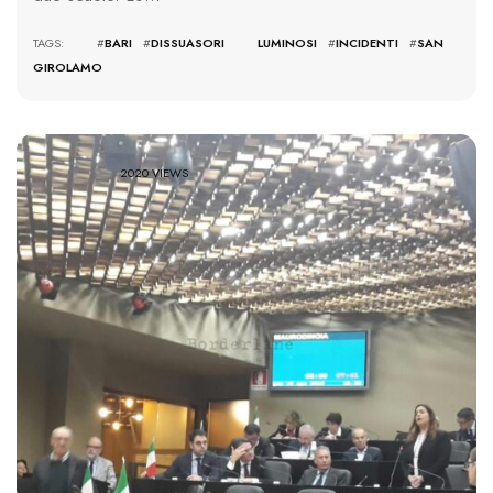
TAGS: #
BARI
#
DISSUASORI LUMINOSI
#
INCIDENTI
#
SAN
GIROLAMO
2020 VIEWS