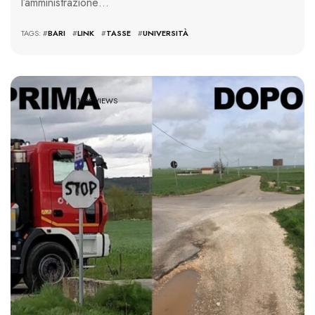
l’amministrazione…
TAGS: #
BARI
#
LINK
#
TASSE
#
UNIVERSITÀ
1436 VIEWS