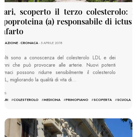
Bari, scoperto il terzo colesterolo: l
lipoproteina (a) responsabile di ictus 
infarto
REDAZIONE
-
CRONACA
- 5 APRILE 2018
Molti sono a conoscenza del colesterolo LDL e dei
danni che può provocare alle arterie. Nuovi potenti
farmaci possono ridurre sensibilmente il colesterolo
LDL, migliorando la qualità di vita di…
TAGS:
#
BARI
#
COLESTEROLO
#
MEDICINA
#
PRIMOPIANO
#
SCOPERTA
#
SCUOLA
2161 VIEWS