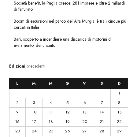
Società benefit, la Puglia cresce: 281 imprese e oltre 2 miliardi
di fatturato
Boom di escursioni nel parco dell’Alta Murgia: è tra i cinque più
cercati in Italia
Bari, scoperto a incendiare una discarica di motorini di
avviamento: denunciato
Edizioni
precedenti
L
M
M
G
V
S
D
1
2
3
4
5
6
7
8
9
10
11
12
13
14
15
16
17
18
19
20
21
22
23
24
25
26
27
28
29