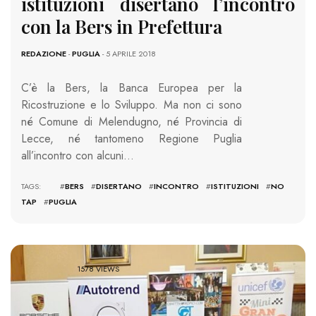
istituzioni disertano l’incontro
con la Bers in Prefettura
REDAZIONE
-
PUGLIA
- 5 APRILE 2018
C’è la Bers, la Banca Europea per la
Ricostruzione e lo Sviluppo. Ma non ci sono
né Comune di Melendugno, né Provincia di
Lecce, né tantomeno Regione Puglia
all’incontro con alcuni…
TAGS: #
BERS
#
DISERTANO
#
INCONTRO
#
ISTITUZIONI
#
NO
TAP
#
PUGLIA
1578 VIEWS