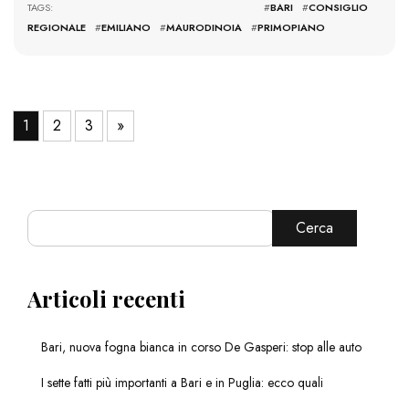
TAGS: #
BARI
#
CONSIGLIO
REGIONALE
#
EMILIANO
#
MAURODINOIA
#
PRIMOPIANO
1
2
3
»
Cerca
Articoli recenti
Bari, nuova fogna bianca in corso De Gasperi: stop alle auto
I sette fatti più importanti a Bari e in Puglia: ecco quali