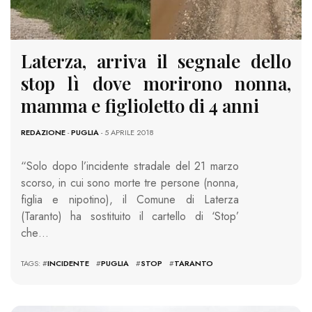
Laterza, arriva il segnale dello
stop lì dove morirono nonna,
mamma e figlioletto di 4 anni
REDAZIONE
-
PUGLIA
- 5 APRILE 2018
“Solo dopo l’incidente stradale del 21 marzo
scorso, in cui sono morte tre persone (nonna,
figlia e nipotino), il Comune di Laterza
(Taranto) ha sostituito il cartello di ‘Stop’
che…
TAGS: #
INCIDENTE
#
PUGLIA
#
STOP
#
TARANTO