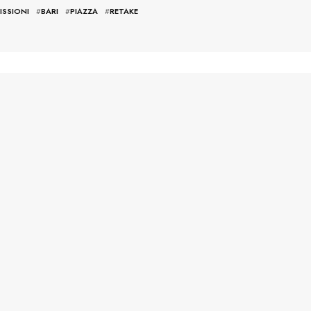
ISSIONI
#
BARI
#
PIAZZA
#
RETAKE