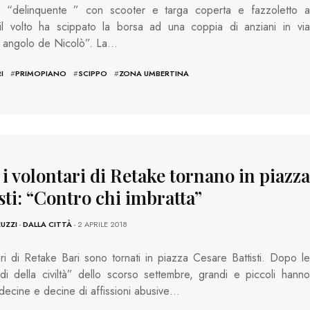
 “delinquente ” con scooter e targa coperta e fazzoletto a
 il volto ha scippato la borsa ad una coppia di anziani in via
i angolo de Nicolò”. La…
I
#
PRIMOPIANO
#
SCIPPO
#
ZONA UMBERTINA
 i volontari di Retake tornano in piazza
sti: “Contro chi imbratta”
EUZZI
-
DALLA CITTÀ
- 2 APRILE 2018
ari di Retake Bari sono tornati in piazza Cesare Battisti. Dopo le
di della civiltà” dello scorso settembre, grandi e piccoli hanno
decine e decine di affissioni abusive…