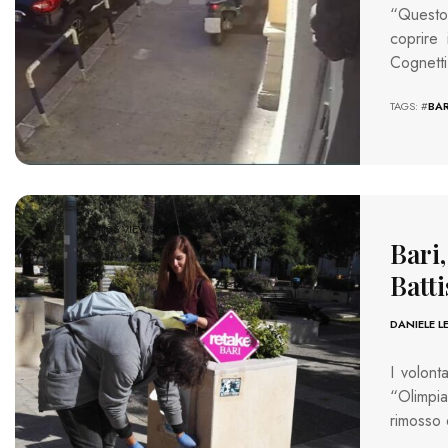
“Questo
coprire
Cognett
TAGS: #
BAR
1185 VIEWS
Bari,
Batti
DANIELE L
I volont
“Olimpia
rimosso 