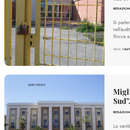
REDAZION
Si parle
nell’audi
Rocca a 
TAGS: #
AU
3455 VIEWS
Migli
Sud”
REDAZION
La sanit