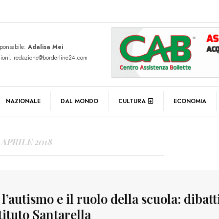
sponsabile:
Adalisa Mei
zioni: redazione@borderline24.com
Y ARCHIVES
NAZIONALE
DAL MONDO
CULTURA
ECONOMIA
 APRILE 2018
 l’autismo e il ruolo della scuola: dibatt
stituto Santarella