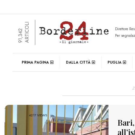
ARTICOLI
Direttore Re
91,342
Per segnala
DAIL
PRIMA PAGINA
DALLA CITTÀ
PUGLIA
2
4217 VIEWS
Bari,
all’i