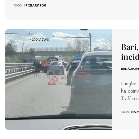
TAGS: #
FCBARI1908
4290 VIEWS
Bari,
inci
REDAZION
Lunghe c
ha coinv
Traffico 
TAGS: #
INC