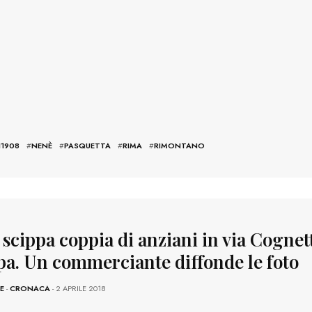
I1908
#
NENÈ
#
PASQUETTA
#
RIMA
#
RIMONTANO
 scippa coppia di anziani in via Cognett
pa. Un commerciante diffonde le foto
E
-
CRONACA
- 2 APRILE 2018