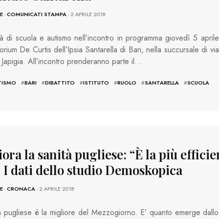
E
-
COMUNICATI STAMPA
- 2 APRILE 2018
rà di scuola e autismo nell’incontro in programma giovedì 5 aprile
torium De Curtis dell’Ipsia Santarella di Bari, nella succursale di via
Japigia. All’incontro prenderanno parte il…
TISMO
#
BARI
#
DIBATTITO
#
ISTITUTO
#
RUOLO
#
SANTARELLA
#
SCUOLA
ora la sanità pugliese: “È la più efficie
. I dati dello studio Demoskopica
E
-
CRONACA
- 2 APRILE 2018
à pugliese è la migliore del Mezzogiorno. E’ quanto emerge dallo