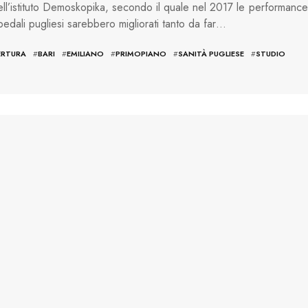
ell’istituto Demoskopika, secondo il quale nel 2017 le performance
pedali pugliesi sarebbero migliorati tanto da far…
ERTURA
#
BARI
#
EMILIANO
#
PRIMOPIANO
#
SANITÀ PUGLIESE
#
STUDIO