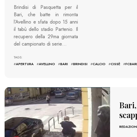
Brindisi di Pasquetta per il
Bari, che batte in rimonta
l’Avellino e sfata dopo 15 anni
il tabù dello stadio Partenio. Il
recupero della 29ma giornata
del campionato di serie…
TAGS:
#
APERTURA
#
AVELLINO
#
BARI
#
BRINDISI
#
CALCIO
#
CISSÈ
#
FCBAR
6292 VIEWS
Bari,
scap
REDAZION