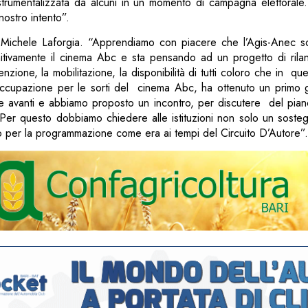
 strumentalizzata da alcuni in un momento di campagna elettorale
nostro intento”.
i Michele Laforgia. “Apprendiamo con piacere che l’Agis-Anec so
itivamente il cinema Abc e sta pensando ad un progetto di rila
enzione, la mobilitazione, la disponibilità di tutti coloro che in qu
occupazione per le sorti del cinema Abc, ha ottenuto un primo gr
avanti e abbiamo proposto un incontro, per discutere del pian
io. Per questo dobbiamo chiedere alle istituzioni non solo un so
per la programmazione come era ai tempi del Circuito D’Autore”.