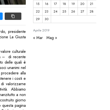
15
16
17
18
19
20
21
22
23
24
25
26
27
28
29
30
Aprile
2019
rdo, presidente
azione La Giusta
« Mar
Mag »
valore culturale
ota – di recente
to delle quali è
soci unanimi nel
i procedere alla
tenere i costi e
 di valorizzarne
tività. Abbiamo
anzitutto a non
costruito giorno
e questa pagina