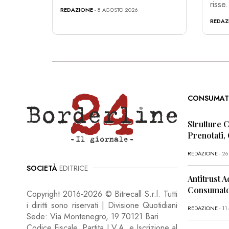
risse.
REDAZIONE
- 8 AGOSTO 2026
REDAZ
CONSUMAT
Strutture 
Prenotati,
REDAZIONE
- 2
SOCIETÀ
EDITRICE
Antitrust A
Consumator
Copyright 2016-2026 © Bitrecall S.r.l. Tutti
i diritti sono riservati | Divisione Quotidiani
REDAZIONE
- 1
Sede: Via Montenegro, 19 70121 Bari
Codice Fiscale, Partita I.V.A. e Iscrizione al