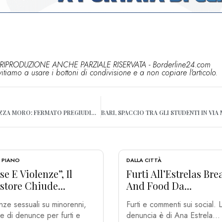
RIPRODUZIONE ANCHE PARZIALE RISERVATA - Borderline24.com
vitiamo a usare i bottoni di condivisione e a non copiare l'articolo.
BARI, CONTROLLI IN PIAZZA MORO: FERMATO PREGIUDICATO CON ARNESI DA SCASSO
 PIANO
DALLA CITTÀ
se E Violenze”, Il
Furti All’Estrelas Bre
store Chiude...
And Food Da...
nze sessuali su minorenni,
Furti e commenti sui social. 
e di denunce per furti e
denuncia è di Ana Estrela...