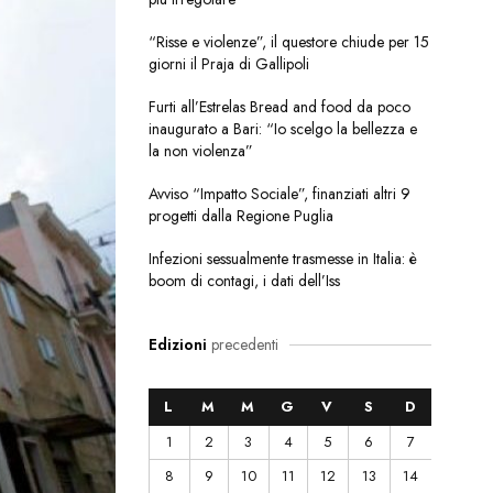
“Risse e violenze”, il questore chiude per 15
giorni il Praja di Gallipoli
Furti all’Estrelas Bread and food da poco
inaugurato a Bari: “Io scelgo la bellezza e
la non violenza”
Avviso “Impatto Sociale”, finanziati altri 9
progetti dalla Regione Puglia
Infezioni sessualmente trasmesse in Italia: è
boom di contagi, i dati dell’Iss
Edizioni
precedenti
L
M
M
G
V
S
D
1
2
3
4
5
6
7
8
9
10
11
12
13
14