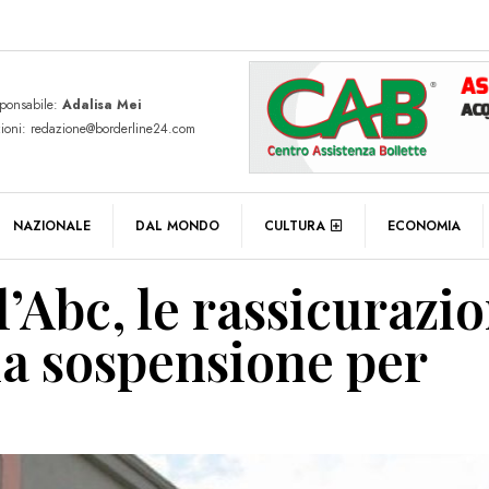
sponsabile:
Adalisa Mei
zioni: redazione@borderline24.com
NAZIONALE
DAL MONDO
CULTURA
ECONOMIA
l’Abc, le rassicurazio
na sospensione per