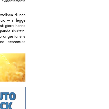
. Evidentemente
ttolinea di non
ncio – si legge
esti giorni hanno
ande risultato.
o di gestione e
stegno economico