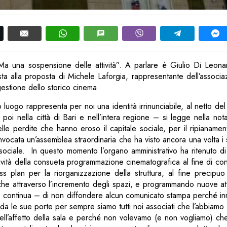
a una sospensione delle attività”. A parlare è Giulio Di Leona
osta alla proposta di Michele Laforgia, rappresentante dell’associ
gestione dello storico cinema.
luogo rappresenta per noi una identità irrinunciabile, al netto del 
 poi nella città di Bari e nell’intera regione – si legge nella n
elle perdite che hanno eroso il capitale sociale, per il ripianamen
vocata un’assemblea straordinaria che ha visto ancora una volta i 
ale sociale. In questo momento l’organo amministrativo ha ritenuto d
ività della consueta programmazione cinematografica al fine di con
ss plan per la riorganizzazione della struttura, al fine precipuo
nche attraverso l’incremento degli spazi, e programmando nuove at
 continua – di non diffondere alcun comunicato stampa perché inn
da le sue porte per sempre siamo tutti noi associati che l’abbiamo 
ll’affetto della sala e perché non volevamo (e non vogliamo) ch