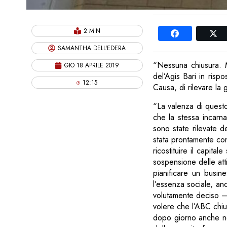
2 MIN
SAMANTHA DELL'EDERA
“Nessuna chiusura. M
GIO 18 APRILE 2019
del’Agis Bari in risp
12:15
Causa, di rilevare la 
“La valenza di questo 
che la stessa incarna
sono state rilevate d
stata prontamente con
ricostituire il capit
sospensione delle att
pianificare un busine
l’essenza sociale, a
volutamente deciso –
volere che l’ABC chiu
dopo giorno anche ne