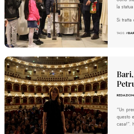
la statu
Si tratt
TAGS: #
BAR
1761 VIEWS
Bari,
Petru
REDAZION
“Un prem
questo e
casa!”.