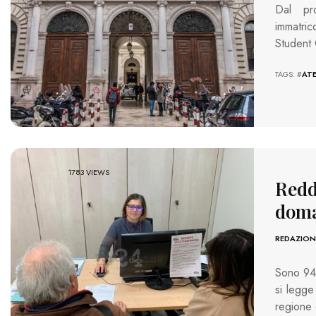
Dal pr
immatric
Student 
TAGS: #
AT
1783 VIEWS
Reddi
doma
REDAZION
Sono 946
si legge
regione