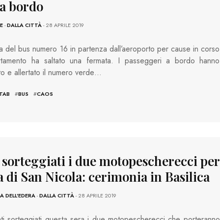
 a bordo
E
-
DALLA CITTÀ
- 28 APRILE 2019
ta del bus numero 16 in partenza dall’aeroporto per cause in corso
rtamento ha saltato una fermata. I passeggeri a bordo hanno
to e allertato il numero verde…
TAB
#
BUS
#
CAOS
 sorteggiati i due motopescherecci per
 di San Nicola: cerimonia in Basilica
 DELL'EDERA
-
DALLA CITTÀ
- 28 APRILE 2019
ti sorteggiati questa sera i due motopescherecci che porteranno