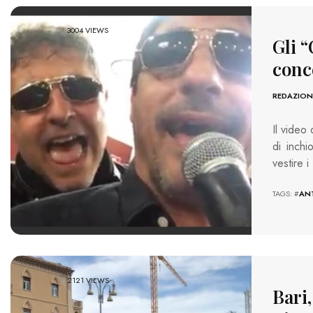
3004 VIEWS
Gli “
conc
REDAZION
Il video
di inchi
vestire 
TAGS: #
AN
2121 VIEWS
Bari,