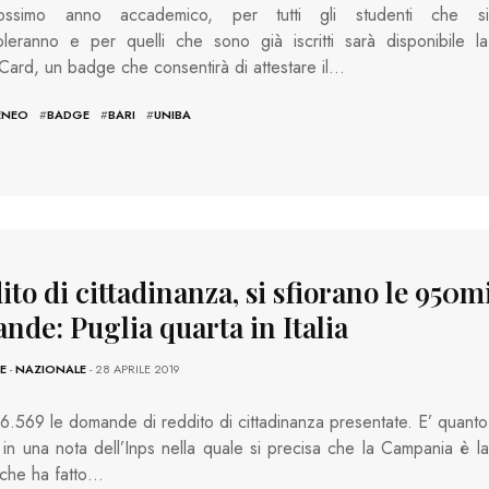
ossimo anno accademico, per tutti gli studenti che si
oleranno e per quelli che sono già iscritti sarà disponibile la
Card, un badge che consentirà di attestare il…
ENEO
#
BADGE
#
BARI
#
UNIBA
to di cittadinanza, si sfiorano le 950m
nde: Puglia quarta in Italia
E
-
NAZIONALE
- 28 APRILE 2019
.569 le domande di reddito di cittadinanza presentate. E’ quanto
 in una nota dell’Inps nella quale si precisa che la Campania è la
 che ha fatto…