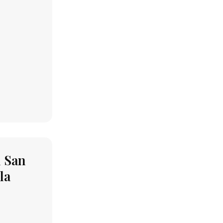
l San
la