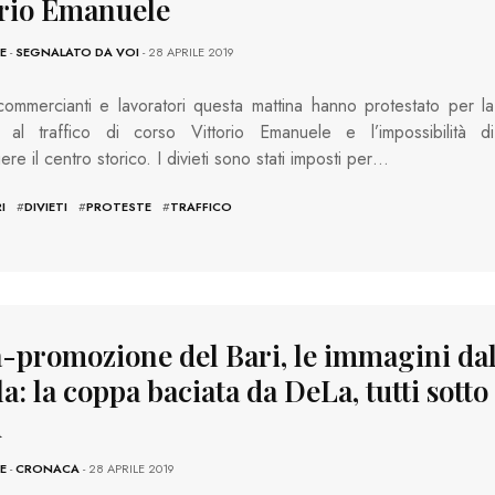
orio Emanuele
E
-
SEGNALATO DA VOI
- 28 APRILE 2019
commercianti e lavoratori questa mattina hanno protestato per la
a al traffico di corso Vittorio Emanuele e l’impossibilità di
re il centro storico. I divieti sono stati imposti per…
I
#
DIVIETI
#
PROTESTE
#
TRAFFICO
a-promozione del Bari, le immagini da
a: la coppa baciata da DeLa, tutti sotto 
d
E
-
CRONACA
- 28 APRILE 2019