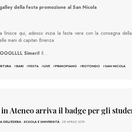
galley della festa promozione al San Nicola
ta finisce qui, adesso inizia la festa vera con la consegna della
lle mani di capitan Brienza
OOOLLLL Simeri!
Il…
ERTURA
#
BARI
#
FESTA
#
LIVE
#
PRIMOPIANO
#
ROTONDO
#
SAN NICOLA
 in Ateneo arriva il badge per gli stude
 DELL'EDERA
-
SCUOLA E UNIVERSITÀ
- 28 APRILE 2019