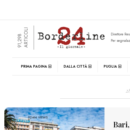
ARTICOLI
Direttore Re
91,298
Per segnala
DAIL
PRIMA PAGINA
DALLA CITTÀ
PUGLIA
2
22466 VIEWS
Bari,