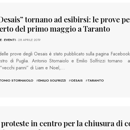
Oesais” tornano ad esibirsi: le prove per
erto del primo maggio a Taranto
E
-
EVENTI
- 28 APRILE 2019
 delle prove degli Oesais è stato pubblicato sulla pagina Facebook
ostro di Puglia. Antonio Stornaiolo e Emilio Solfrizzi tornano a
i “vecchi panni” di Liam e Noel,…
TONIO STORNAIOLO
#
EMILIO SOLFRIZZI
#
OESAIS
#
TARANTO
 proteste in centro per la chiusura di c