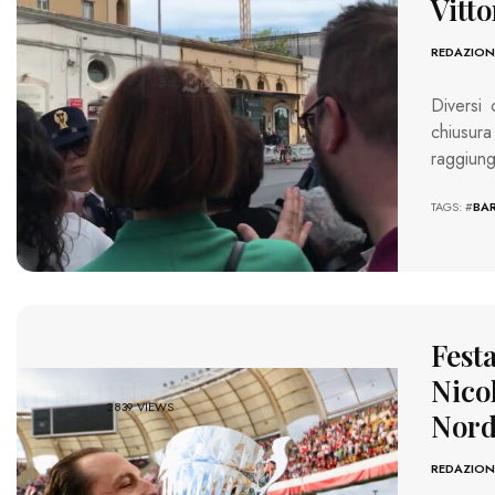
Vitt
REDAZION
Diversi 
chiusur
raggiunge
TAGS: #
BAR
Fest
Nicol
2839 VIEWS
Nor
REDAZION