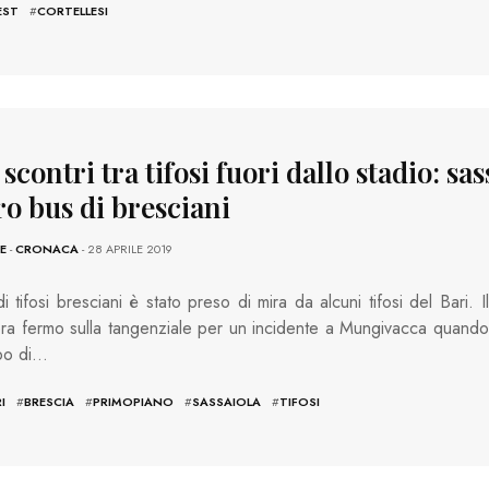
EST
#
CORTELLESI
 scontri tra tifosi fuori dallo stadio: sas
ro bus di bresciani
E
-
CRONACA
- 28 APRILE 2019
i tifosi bresciani è stato preso di mira da alcuni tifosi del Bari. Il
a fermo sulla tangenziale per un incidente a Mungivacca quando
po di…
I
#
BRESCIA
#
PRIMOPIANO
#
SASSAIOLA
#
TIFOSI