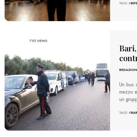
TAGS: #
BIF
7151 VIEWS
Bari,
cont
REDAZION
Un bus d
mezzo er
un grup
TAGS: #
BAR