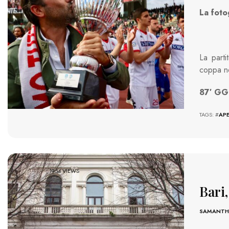
La foto
La parti
coppa ne
87′ GG
TAGS: #
AP
1954 VIEWS
Bari,
SAMANTHA