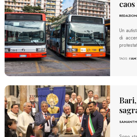
caos
REDAZION
Un autis
di acce
protesta
TAGS: #
AM
2110 VIEWS
Bari,
sagra
SAMANTHA
Sono sta