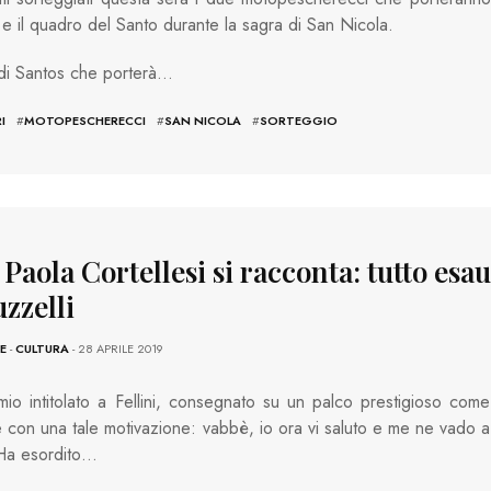
a e il quadro del Santo durante la sagra di San Nicola.
a di Santos che porterà…
I
#
MOTOPESCHERECCI
#
SAN NICOLA
#
SORTEGGIO
 Paola Cortellesi si racconta: tutto esau
zzelli
E
-
CULTURA
- 28 APRILE 2019
io intitolato a Fellini, consegnato su un palco prestigioso come
 con una tale motivazione: vabbè, io ora vi saluto e me ne vado a
 Ha esordito…