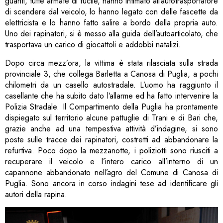
guanti, tutte armate di fucile, hanno intimato all’autotrasportatore
di scendere dal veicolo, lo hanno legato con delle fascette da
elettricista e lo hanno fatto salire a bordo della propria auto.
Uno dei rapinatori, si è messo alla guida dell’autoarticolato, che
trasportava un carico di giocattoli e addobbi natalizi.
Dopo circa mezz’ora, la vittima è stata rilasciata sulla strada
provinciale 3, che collega Barletta a Canosa di Puglia, a pochi
chilometri da un casello autostradale. L’uomo ha raggiunto il
casellante che ha subito dato l’allarme ed ha fatto intervenire la
Polizia Stradale. Il Compartimento della Puglia ha prontamente
dispiegato sul territorio alcune pattuglie di Trani e di Bari che,
grazie anche ad una tempestiva attività d’indagine, si sono
poste sulle tracce dei rapinatori, costretti ad abbandonare la
refurtiva. Poco dopo la mezzanotte, i poliziotti sono riusciti a
recuperare il veicolo e l’intero carico all’interno di un
capannone abbandonato nell’agro del Comune di Canosa di
Puglia. Sono ancora in corso indagini tese ad identificare gli
autori della rapina.