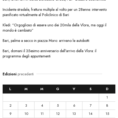
Incidente stradale, fratture multiple al volto per un 28enne: intervento
pianificato virtualmente al Policlinico di Bari
Kledi: “Orgoglioso di essere uno dei 20mila della Vlora, ma oggi il
mondo è cambiato”
Bari, palme a secco in piazza Moro: arrivano le autobotti
Bari, domani il 35esimo anniversario dell’arrivo della Vlora: il
programma degli appuntamenti
Edizioni
precedenti
L
M
M
G
V
S
D
1
2
3
4
5
6
7
8
9
10
11
12
13
14
15