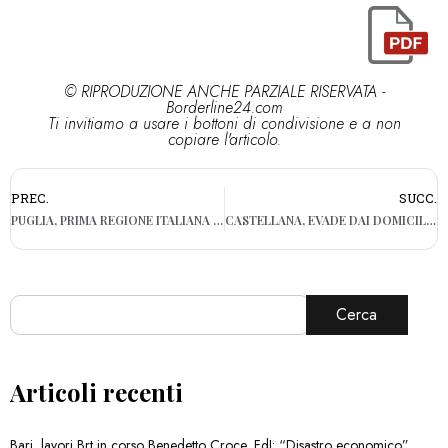
© RIPRODUZIONE ANCHE PARZIALE RISERVATA -
Borderline24.com
Ti invitiamo a usare i bottoni di condivisione e a non
copiare l'articolo.
PREC.
SUCC.
PUGLIA, PRIMA REGIONE ITALIANA TOTALMENTE CONNESSA CON LA FIBRA: L’ANNUNCIO DI EMILIANO
CASTELLANA, EVADE DAI DOMICILIARI PER RUBARE NELLA SACRESTIA DELLA CHIESA – VIDEO
Cerca
Articoli recenti
Bari, lavori Brt in corso Benedetto Croce, FdI: “Disastro economico”