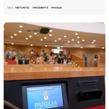
TAGS: #
BITONTO
#
INCIDENTE
#
PUGLIA
1447 VIEWS