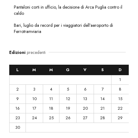
Pantaloni corti in ufficio, la decisione di Arca Puglia contro il
caldo
Bari, luglio da record per i viaggiatori dell’aeroporto di
Ferrotramviaria
Edizioni
precedenti
L
M
M
G
V
S
D
1
2
3
4
5
6
7
8
9
10
11
12
13
14
15
16
17
18
19
20
21
22
23
24
25
26
27
28
29
30