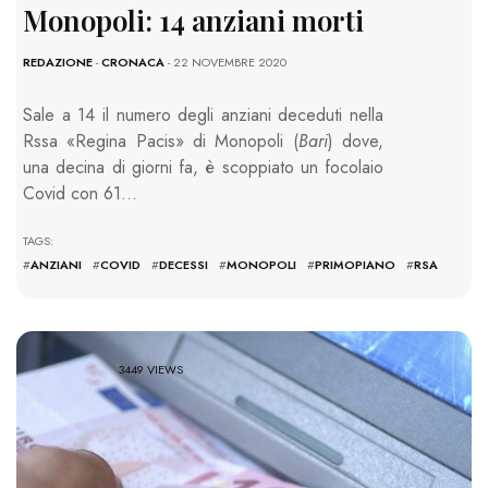
Monopoli: 14 anziani morti
REDAZIONE
-
CRONACA
- 22 NOVEMBRE 2020
Sale a 14 il numero degli anziani deceduti nella
Rssa «Regina Pacis» di Monopoli (
Bari
) dove,
una decina di giorni fa, è scoppiato un focolaio
Covid con 61…
TAGS:
#
ANZIANI
#
COVID
#
DECESSI
#
MONOPOLI
#
PRIMOPIANO
#
RSA
3449 VIEWS