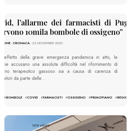
vid, l’allarme dei farmacisti di Pugl
ervono 10mila bombole di ossigeno”
ZIONE
-
CRONACA
- 22 NOVEMBRE 2020
r effetto della grave emergenza pandemica in atto, le
acie accusano una assoluta difficoltà nel rifornimento di
igeno terapeutico gassoso sia a causa di carenza di
enitori da parte delle…
I
#
BOMBOLE
#
COVID
#
FARMACISTI
#
OSSIGENO
#
PRIMOPIANO
#
REGION
1578 VIEWS