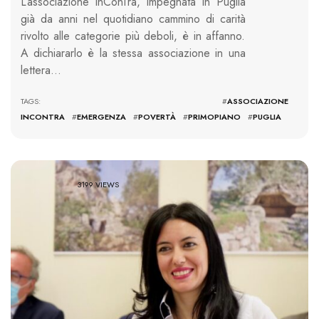
L’associazione InConTra, impegnata in Puglia
già da anni nel quotidiano cammino di carità
rivolto alle categorie più deboli, è in affanno.
A dichiararlo è la stessa associazione in una
lettera…
TAGS: #
ASSOCIAZIONE
INCONTRA
#
EMERGENZA
#
POVERTÀ
#
PRIMOPIANO
#
PUGLIA
3199 VIEWS