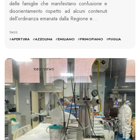
delle famiglie che manifestano confusione e
disorientamento rispetto ad alcuni contenuti
dell’ordinanza emanata dalla Regione e…
TAGS:
#
APERTURA
#
AZZOLINA
#
EMILIANO
#
PRIMOPIANO
#
PUGLIA
10857 VIEWS