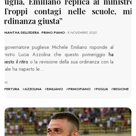
Puglia, Emiliano replica al ministro
“Troppi contagi nelle scuole, mi
ordinanza giusta”
SAMANTHA DELL'EDERA
-
PRIMO PIANO
- 8 NOVEMBRE 2020
Il governatore pugliese Michele Emiliano risponde al
ministro Lucia Azzolina che questo pomeriggio
ha
chiesto il ritiro
o la revisione della sua ordinanza con la
quale ha riaperto le…
TAGS:
#
APERTURA
#
AZZOLINA
#
EMILIANO
#
PRIMOPIANO
#
PUGLIA
#
REGIONE
1758 VIEWS