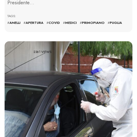
Presidente…
TAGS:
#
ANELLI
#
APERTURA
#
COVID
#
MEDICI
#
PRIMOPIANO
#
PUGLIA
2361 VIEWS