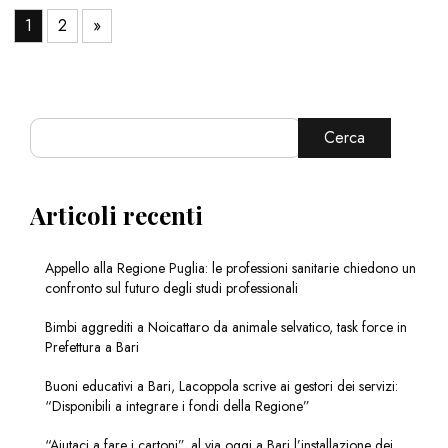
1
2
»
Cerca
Articoli recenti
Appello alla Regione Puglia: le professioni sanitarie chiedono un
confronto sul futuro degli studi professionali
Bimbi aggrediti a Noicattaro da animale selvatico, task force in
Prefettura a Bari
Buoni educativi a Bari, Lacoppola scrive ai gestori dei servizi:
“Disponibili a integrare i fondi della Regione”
“Aiutaci a fare i cartoni”, al via oggi a Bari l’installazione dei