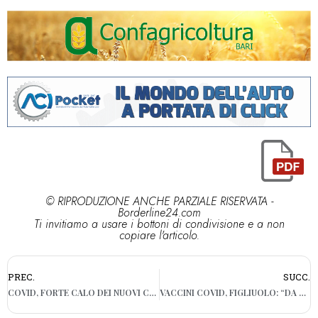
© RIPRODUZIONE ANCHE PARZIALE RISERVATA -
Borderline24.com
Ti invitiamo a usare i bottoni di condivisione e a non
copiare l'articolo.
PREC.
SUCC.
COVID, FORTE CALO DEI NUOVI CONTAGI: 877 CASI SU 11.893 TEST (7,37%). MENO RICOVERI: 1.714
VACCINI COVID, FIGLIUOLO: “DA LUNEDÌ PROSSIMO AL VIA LE PRENOTAZIONI PER GLI OVER 50”