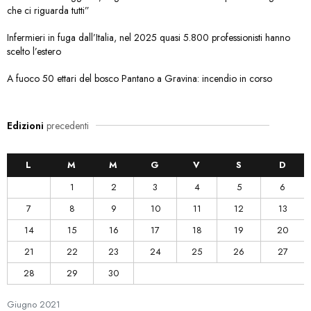
che ci riguarda tutti”
Infermieri in fuga dall’Italia, nel 2025 quasi 5.800 professionisti hanno
scelto l’estero
A fuoco 50 ettari del bosco Pantano a Gravina: incendio in corso
Edizioni
precedenti
L
M
M
G
V
S
D
1
2
3
4
5
6
7
8
9
10
11
12
13
14
15
16
17
18
19
20
21
22
23
24
25
26
27
28
29
30
Giugno
2021