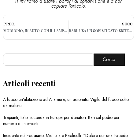
Ti invitiamo a usare i bottoni di condivisione e a non
copiare l'articolo.
PREC.
SUCC.
MODUGNO, IN AUTO CON IL LAMPEGGIANTE DEI CARABINIERI: DENUNCIATO 21ENNE
BARI, USA UN SOFISTICATO SISTEMA ANTITACCHEGGIO MA VIENE SCOPERTO: DEFERITO UN 33ENNE
Cerca
Articoli recenti
A fuoco un’abitazione ad Altamura, un ustionato. Vigile del fuoco colto
da malore
Trapianti, Italia seconda in Europa per donatori. Bari sul podio per
numero di interventi
Incidente nel Foggiano, Miglietta e Paolicelli: “Dolore per una tragedia