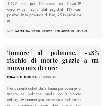
4.699 test per l’infezione da Covid-19
coronavirus sono stati registrati 139 casi
positivi: 18 in provincia di Bari, 25 in provincia
di…
TAGS: #
APERTURA
#
BARI
#
COVID
#
PRIMOPIANO
#
PUGLIA
Tumore al polmone, -28%
rischio di morte grazie a un
nuovo mix di cure
REDAZIONE
-
RUBRICHE
- 6 GIUGNO 2021
Nei pazienti colpiti dalla forma più comune di
tumore del polmone, quella non a piccole
cellule, l’immunoterapia associata a cicli limitati
di chemioterapia, cioè due invece dei