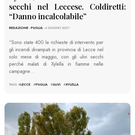
secchi nel Leccese. Coldiretti:
“Danno incalcolabile”
REDAZIONE
-
PUGLIA
- 6 GIUGNO 2021
“Sono state 400 le richieste di intervento per
gli incendi divampati in provincia di Lecce nel
solo mese di maggio, con gli ulivi secchi
perché malati di Xylella in fiamme nelle
campagne…
TAGS: #
LECCE
#
PUGLIA
#
ULIVI
#
XYLELLA
1382 VIEWS