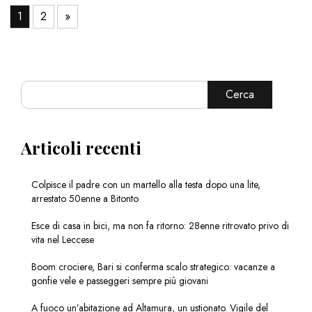
1
2
»
Cerca
Articoli recenti
Colpisce il padre con un martello alla testa dopo una lite,
arrestato 50enne a Bitonto
Esce di casa in bici, ma non fa ritorno: 28enne ritrovato privo di
vita nel Leccese
Boom crociere, Bari si conferma scalo strategico: vacanze a
gonfie vele e passeggeri sempre più giovani
A fuoco un’abitazione ad Altamura, un ustionato. Vigile del