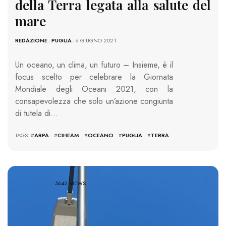
della Terra legata alla salute del
mare
REDAZIONE
-
PUGLIA
- 6 GIUGNO 2021
Un oceano, un clima, un futuro – Insieme, è il
focus scelto per celebrare la Giornata
Mondiale degli Oceani 2021, con la
consapevolezza che solo un’azione congiunta
di tutela di…
TAGS: #
ARPA
#
CIHEAM
#
OCEANO
#
PUGLIA
#
TERRA
5642 VIEWS