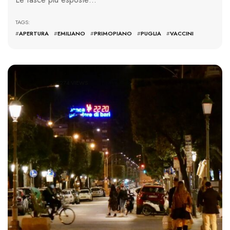
TAGS:
#
APERTURA
#
EMILIANO
#
PRIMOPIANO
#
PUGLIA
#
VACCINI
2274 VIEWS