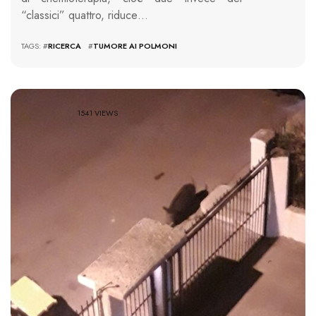
“classici” quattro, riduce…
TAGS: #
RICERCA
#
TUMORE AI POLMONI
1541 VIEWS