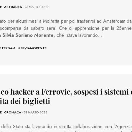
E
-
ATTUALITÀ
- 23 MARZO 2022
ato per alcuni mesi a Molfetta per poi trasferirsi ad Amsterdam da
scomparsa da sabato sera. Ore di apprensione per la 25enne
a
Silvia Soriano Morente
, che stava lavorando…
STERDAM
#
SILVIAMORENTE
co hacker a Ferrovie, sospesi i sistemi 
ta dei biglietti
E
-
CRONACA
- 23 MARZO 2022
 dello Stato sta lavorando in stretta collaborazione con l’Agenzia