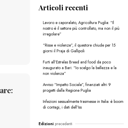
Articoli recenti
Lavoro e caporalato, Agricoltura Puglia: “Il
nostro è il settore più controllato, ma non il più
irregolare”
“Risse e violenze”, il questore chiude per 15
giorni il Praja di Gallipoli
Furti all’Estrelas Bread and food da poco
inaugurato a Bari: “Io scelgo la bellezza e la
non violenza”
Avviso “Impatto Sociale”, finanziati altri 9
iare:
progetti dalla Regione Puglia
Infezioni sessualmente trasmesse in Italia: è boom
di contagi, i dati dell’Iss
Edizioni
precedenti