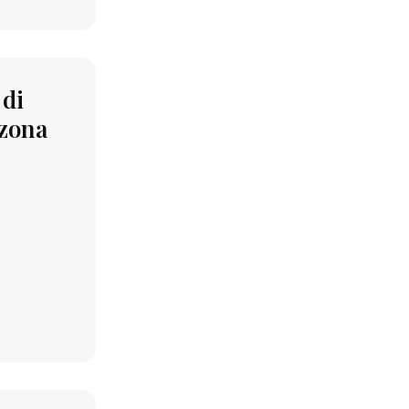
 di
 zona