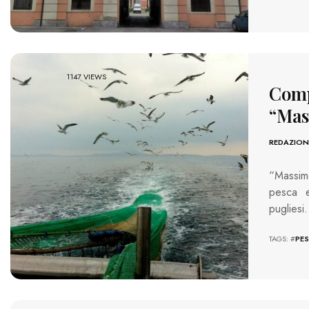
1147 VIEWS
Compa
“Mas
REDAZION
“Massim
pesca e 
pugliesi
TAGS: #
PE