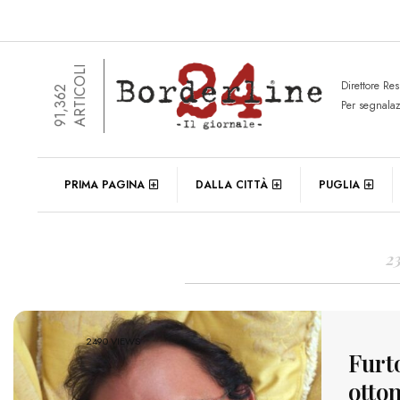
ARTICOLI
Direttore Re
91,362
Per segnala
DAIL
PRIMA PAGINA
DALLA CITTÀ
PUGLIA
2
2490 VIEWS
Furt
otto