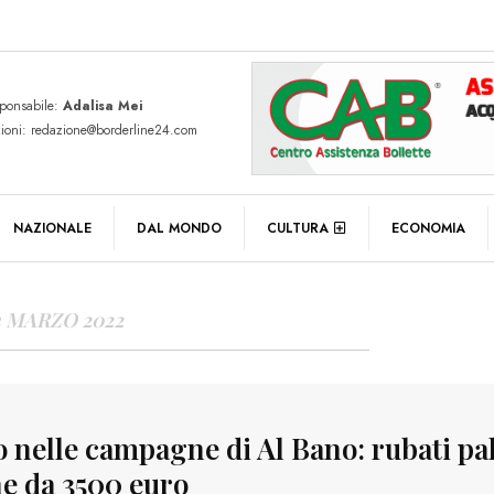
sponsabile:
Adalisa Mei
zioni: redazione@borderline24.com
Y ARCHIVES
NAZIONALE
DAL MONDO
CULTURA
ECONOMIA
3 MARZO 2022
o nelle campagne di Al Bano: rubati pal
ne da 3500 euro