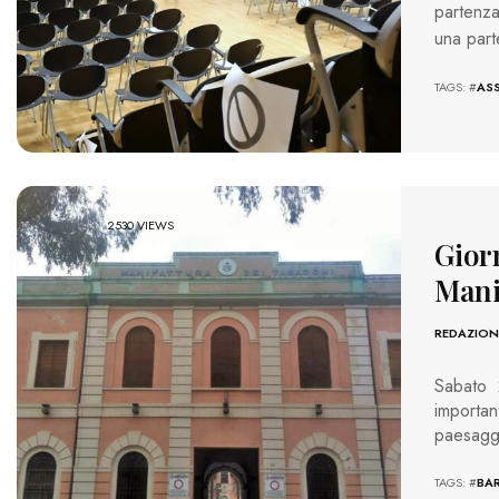
partenza
una part
TAGS: #
ASS
2530 VIEWS
Giorn
Mani
REDAZION
Sabato 
importa
paesaggi
TAGS: #
BAR