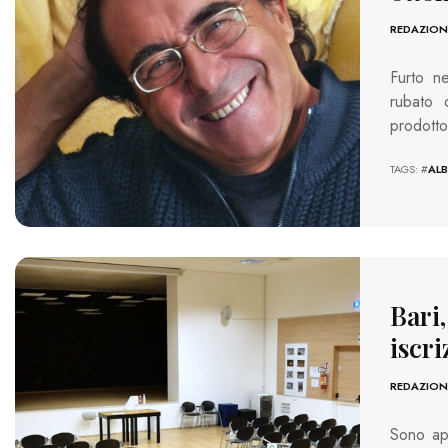
REDAZION
Furto n
rubato 
prodotto
TAGS: #
AL
1295 VIEWS
Bari,
iscr
REDAZION
Sono ape