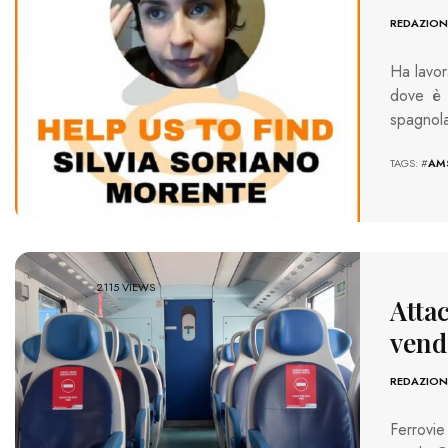
REDAZION
Ha lavor
dove è 
spagnol
TAGS: #
AM
2115 VIEWS
Attac
vendi
REDAZION
Ferrovie