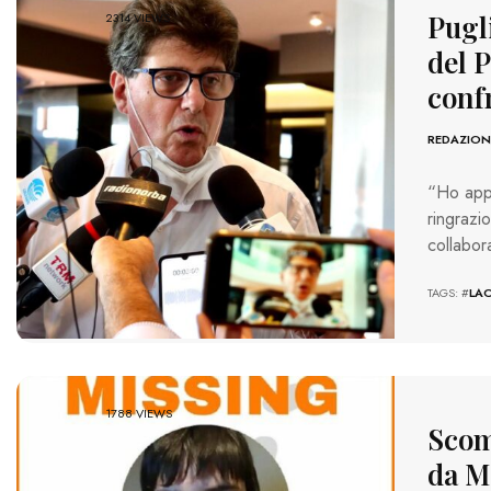
Pugli
2314 VIEWS
del P
conf
REDAZION
“Ho appe
ringrazi
collabor
TAGS: #
LA
1788 VIEWS
Scom
da Mo