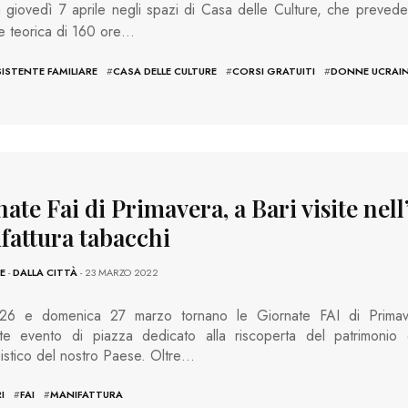
 giovedì 7 aprile negli spazi di Casa delle Culture, che prevede
e teorica di 160 ore…
ISTENTE FAMILIARE
#
CASA DELLE CULTURE
#
CORSI GRATUITI
#
DONNE UCRAI
ate Fai di Primavera, a Bari visite nell
fattura tabacchi
E
-
DALLA CITTÀ
- 23 MARZO 2022
26 e domenica 27 marzo tornano le Giornate FAI di Primave
nte evento di piazza dedicato alla riscoperta del patrimonio 
stico del nostro Paese. Oltre…
I
#
FAI
#
MANIFATTURA