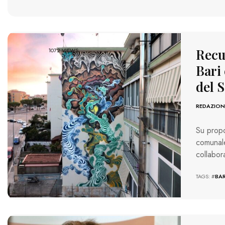
Recu
1072 VIEWS
Bari 
del 
REDAZION
Su propo
comunal
collabor
TAGS: #
BAR