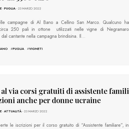
E
-
PUGLIA
- 23 MARZO 2022
elle campagne di Al Bano a Cellino San Marco. Qualcuno ha
circa 250 pali in ottone utilizzati nelle vigne di Negramaro
 dal cantante nella campagna brindisina. Il…
BANO
#
PUGLIA
#
VIGNETI
 al via corsi gratuiti di assistente famil
izioni anche per donne ucraine
E
-
ATTUALITÀ
- 23 MARZO 2022
rte le iscrizioni per il corso gratuito di “Assistente familiare”, in