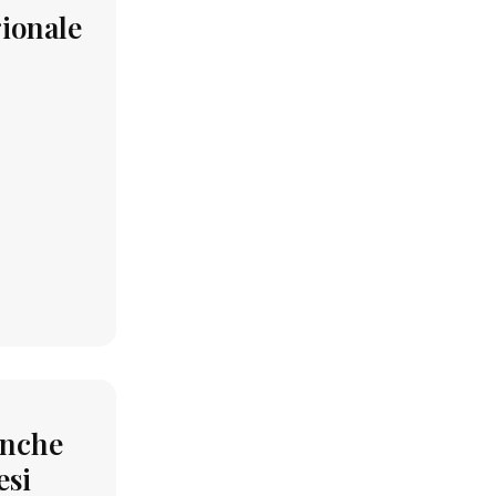
gionale
anche
esi