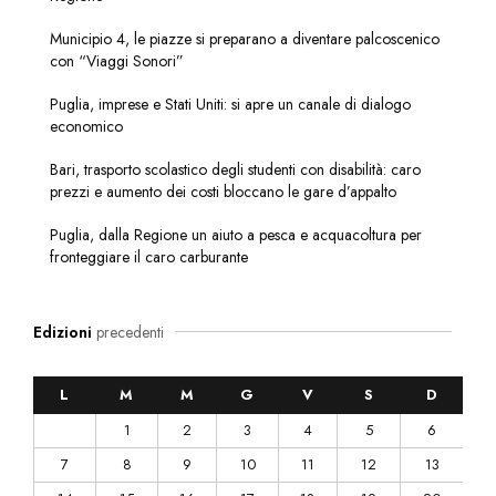
Municipio 4, le piazze si preparano a diventare palcoscenico
con “Viaggi Sonori”
Puglia, imprese e Stati Uniti: si apre un canale di dialogo
economico
Bari, trasporto scolastico degli studenti con disabilità: caro
prezzi e aumento dei costi bloccano le gare d’appalto
Puglia, dalla Regione un aiuto a pesca e acquacoltura per
fronteggiare il caro carburante
Edizioni
precedenti
L
M
M
G
V
S
D
1
2
3
4
5
6
7
8
9
10
11
12
13