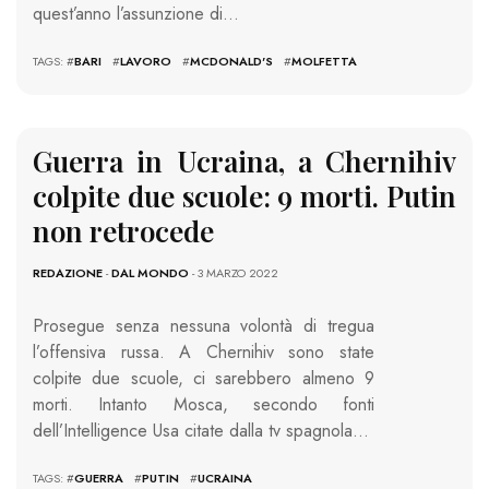
quest’anno l’assunzione di…
TAGS: #
BARI
#
LAVORO
#
MCDONALD'S
#
MOLFETTA
Guerra in Ucraina, a Chernihiv
colpite due scuole: 9 morti. Putin
non retrocede
REDAZIONE
-
DAL MONDO
- 3 MARZO 2022
Prosegue senza nessuna volontà di tregua
l’offensiva russa. A Chernihiv sono state
colpite due scuole, ci sarebbero almeno 9
morti. Intanto Mosca, secondo fonti
dell’Intelligence Usa citate dalla tv spagnola…
TAGS: #
GUERRA
#
PUTIN
#
UCRAINA