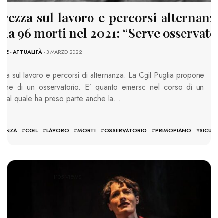
urezza sul lavoro e percorsi alternanza
lia 96 morti nel 2021: “Serve osservato
ONE
-
ATTUALITÀ
- 3 MARZO 2022
zza sul lavoro e percorsi di alternanza. La Cgil Puglia propone
tuzione di un osservatorio. E’ quanto emerso nel corso di un
ro al quale ha preso parte anche la…
NANZA
#
CGIL
#
LAVORO
#
MORTI
#
OSSERVATORIO
#
PRIMOPIANO
#
SICUR
1105 VIEWS