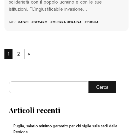
solidarietà con il popolo ucraino e con le sue
istituzioni. “L’ingiustificabile invasione…
TAGS: #
ANCI
#
DECARO
#
GUERRA UCRAINA
#
PUGLIA
1
2
»
Cerca
Articoli recenti
Puglia, salario minimo garantito per chi vigila sulle sedi della
Regione