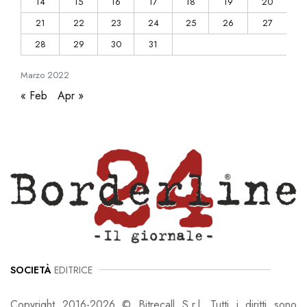
14
15
16
17
18
19
20
21
22
23
24
25
26
27
28
29
30
31
Marzo
2022
« Feb
Apr »
SOCIETÀ
EDITRICE
Copyright 2016-2026 © Bitrecall S.r.l. Tutti i diritti sono