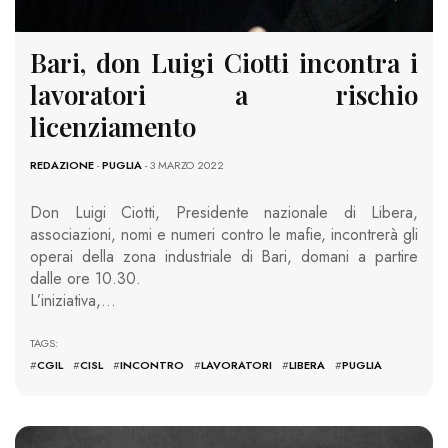
Bari, don Luigi Ciotti incontra i
lavoratori a rischio
licenziamento
REDAZIONE
-
PUGLIA
- 3 MARZO 2022
Don Luigi Ciotti, Presidente nazionale di Libera,
associazioni, nomi e numeri contro le mafie, incontrerà gli
operai della zona industriale di Bari, domani a partire
dalle ore 10.30.
L’iniziativa,…
TAGS:
#
CGIL
#
CISL
#
INCONTRO
#
LAVORATORI
#
LIBERA
#
PUGLIA