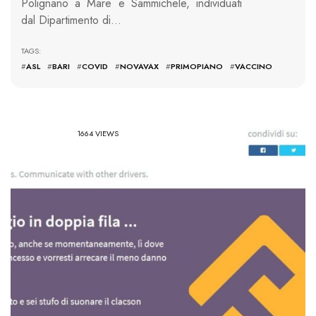
Polignano a Mare e Sammichele, individuati
dal Dipartimento di…
TAGS:
#
ASL
#
BARI
#
COVID
#
NOVAVAX
#
PRIMOPIANO
#
VACCINO
1664 VIEWS