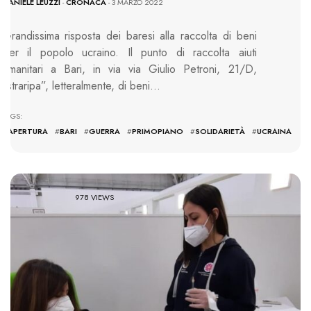
DANIELE LEUZZI
-
CRONACA
- 3 MARZO 2022
Grandissima risposta dei baresi alla raccolta di beni
per il popolo ucraino. Il punto di raccolta aiuti
umanitari a Bari, in via via Giulio Petroni, 21/D,
“straripa”, letteralmente, di beni…
TAGS:
#
APERTURA
#
BARI
#
GUERRA
#
PRIMOPIANO
#
SOLIDARIETÀ
#
UCRAINA
978 VIEWS