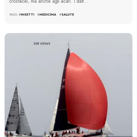
crostacei, ma anche agli acari. I dati…
TAGS: #
INSETTI
#
MEDICINA
#
SALUTE
558 VIEWS