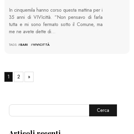
In cinquemila hanno corso questa mattina per i
35 anni di VIVIcittà. “Non pensavo di farla
tutta e mi sono fermato sotto il Comune, ma
me ne avete dette di…
TAGS: #
BARI
#
VIVICITTÀ
1
2
»
Cerca
Articoli recenti