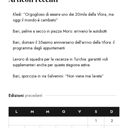
Kledi: “Orgoglioso di essere uno dei 20mila della Vlora, ma
oggi il mondo è cambiato”
Bari, palme a secco in piazza Moro: arrivano le autobotti
Bari, domani il 35esimo anniversario dell’arrivo della Vlora: il
programma degli appuntamenti
Lavoro di squadra per le vacanze in Turchia: garantiti voli
supplementari anche per questa stagione estiva
Bari, sporcizia in via Salvemini: “Non viene mai lavata”
Edizioni
precedenti
L
M
M
G
V
S
D
1
2