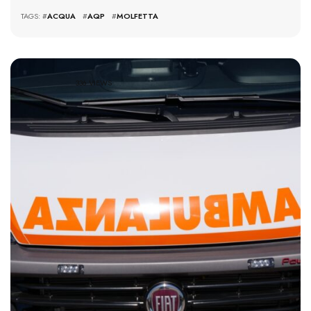
TAGS: #
ACQUA
#
AQP
#
MOLFETTA
336 VIEWS