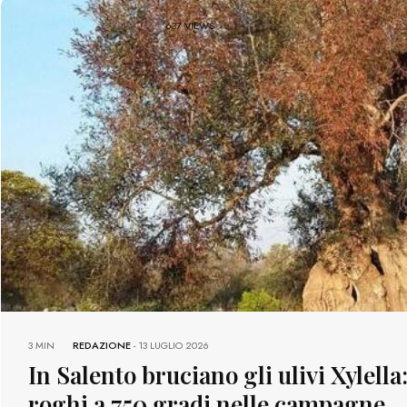
637 VIEWS
3 MIN
REDAZIONE
-
13 LUGLIO 2026
In Salento bruciano gli ulivi Xylella
roghi a 750 gradi nelle campagne