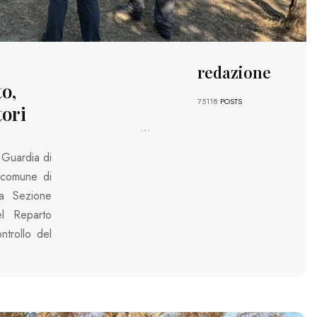
redazione
o,
75118
POSTS
tori
...
 Guardia di
l comune di
la Sezione
el Reparto
ntrollo del