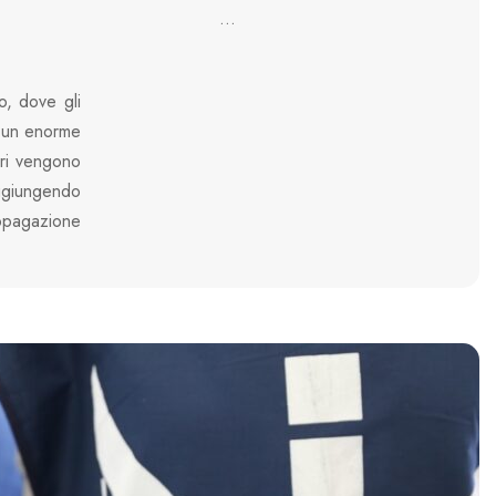
...
o, dove gli
n un enorme
tari vengono
ggiungendo
ropagazione