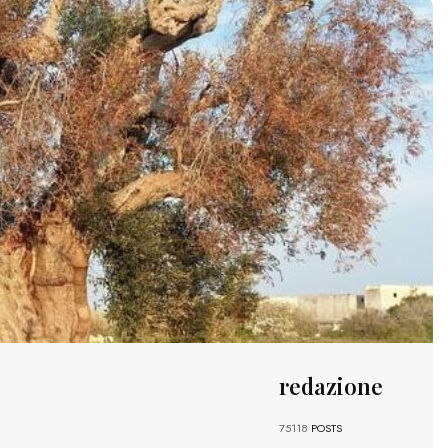
redazione
:
75118
POSTS