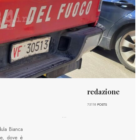
redazione
75118
POSTS
...
dula Bianca
cce, dove è