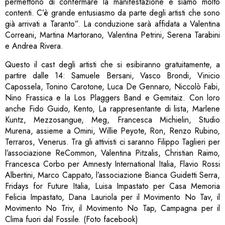
permettono di confermare la manifestazione e siamo molto
contenti. C’è grande entusiasmo da parte degli artisti che sono
già arrivati a Taranto”. La conduzione sarà affidata a Valentina
Correani, Martina Martorano, Valentina Petrini, Serena Tarabini
e Andrea Rivera.
Questo il cast degli artisti che si esibiranno gratuitamente, a
partire dalle 14: Samuele Bersani, Vasco Brondi, Vinicio
Capossela, Tonino Carotone, Luca De Gennaro, Niccolò Fabi,
Nino Frassica e la Los Plaggers Band e Gemitaiz. Con loro
anche Fido Guido, Kento, La rappresentante di lista, Marlene
Kuntz, Mezzosangue, Meg, Francesca Michielin, Studio
Murena, assieme a Omini, Willie Peyote, Ron, Renzo Rubino,
Terraros, Venerus. Tra gli attivisti ci saranno Filippo Taglieri per
l’associazione ReCommon, Valentina Pitzalis, Christian Raimo,
Francesca Corbo per Amnesty International Italia, Flavio Rossi
Albertini, Marco Cappato, l’associazione Bianca Guidetti Serra,
Fridays for Future Italia, Luisa Impastato per Casa Memoria
Felicia Impastato, Dana Lauriola per il Movimento No Tav, il
Movimento No Triv, il Movimento No Tap, Campagna per il
Clima fuori dal Fossile. (Foto facebook)