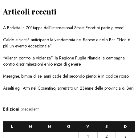
Articoli recenti
A Barletta la 70ª tappa dell’International Street Food: si parte giovedì
Caldo e siccità anticipano la vendemmia nel Barese e nella Bat: “Non è
più un evento eccezionale”
“Allenati contro la violenza”, la Regione Puglia rilancia la campagna
contro discriminazioni e violenza di genere
Mesagne, bimba di sei anni cade dal secondo piano: è in codice rosso
Assalti agli Atm nel Cosentino, arrestato un 23enne della provincia di Bari
Edizioni
precedenti
L
M
M
G
V
S
D
1
2
3