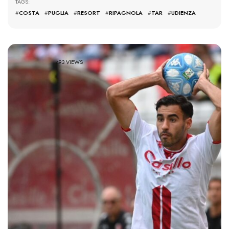
TAGS:
#
COSTA
#
PUGLIA
#
RESORT
#
RIPAGNOLA
#
TAR
#
UDIENZA
493 VIEWS