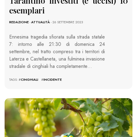
Tarantino investiti (e uccisi) 10
esemplari
REDAZIONE
-
ATTUALITÀ
- 26 SETTEMBRE 2023
Ennesima tragedia sfiorata sulla strada statale
7: intorno alle 21:30 di domenica 24
settembre, nel tratto compreso tra i territori di
Laterza e Castellaneta, una fulminea invasione
stradale di cinghiali ha completamente…
TAGS: #
CINGHIALI
#
INCIDENTE
888 VIEWS