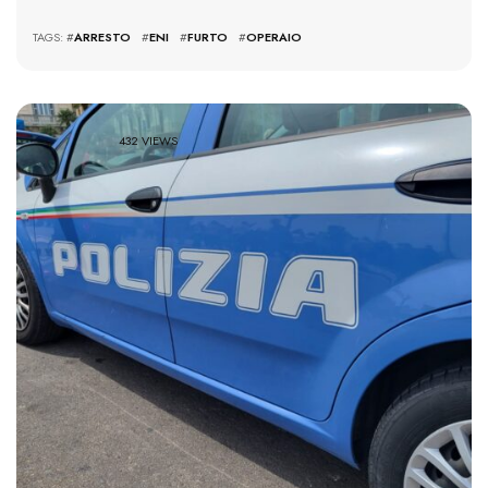
TAGS: #
ARRESTO
#
ENI
#
FURTO
#
OPERAIO
432 VIEWS