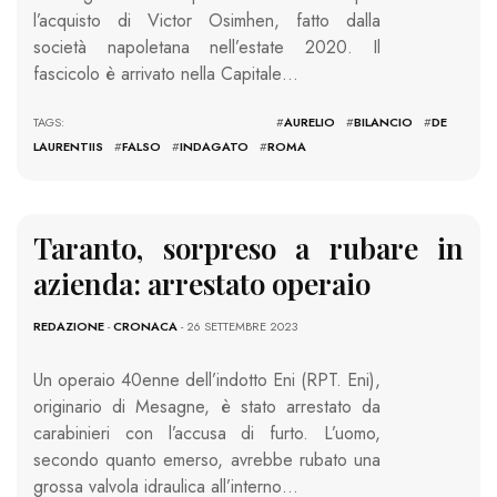
l’acquisto di Victor Osimhen, fatto dalla
società napoletana nell’estate 2020. Il
fascicolo è arrivato nella Capitale…
TAGS: #
AURELIO
#
BILANCIO
#
DE
LAURENTIIS
#
FALSO
#
INDAGATO
#
ROMA
Taranto, sorpreso a rubare in
azienda: arrestato operaio
REDAZIONE
-
CRONACA
- 26 SETTEMBRE 2023
Un operaio 40enne dell’indotto Eni (RPT. Eni),
originario di Mesagne, è stato arrestato da
carabinieri con l’accusa di furto. L’uomo,
secondo quanto emerso, avrebbe rubato una
grossa valvola idraulica all’interno…