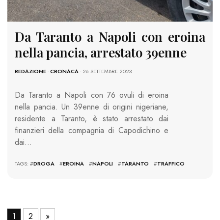
Da Taranto a Napoli con eroina
nella pancia, arrestato 39enne
REDAZIONE
-
CRONACA
- 26 SETTEMBRE 2023
Da Taranto a Napoli con 76 ovuli di eroina
nella pancia. Un 39enne di origini nigeriane,
residente a Taranto, è stato arrestato dai
finanzieri della compagnia di Capodichino e
dai…
TAGS: #
DROGA
#
EROINA
#
NAPOLI
#
TARANTO
#
TRAFFICO
1
2
»