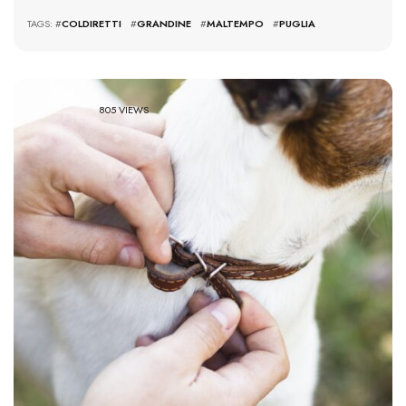
TAGS: #
COLDIRETTI
#
GRANDINE
#
MALTEMPO
#
PUGLIA
805 VIEWS