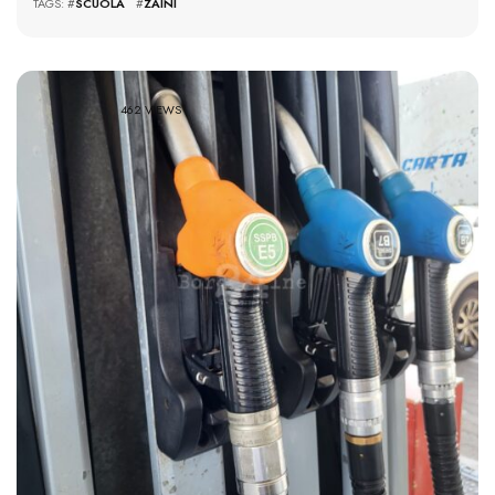
TAGS: #
SCUOLA
#
ZAINI
462 VIEWS