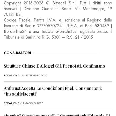
Copyright 2016-2026 © Bitrecall S.r.l. Tutti i diritti sono
riservati | Divisione Quotidiani Sede: Via Montenegro, 19
70121 Bari
Codice Fiscale, Partita I.V.A. e Iscrizione al Registro delle
Imprese di Bari n.07770570724 | R.E.A. di Bari: 580439 |
Borderline24 è una Testata Giornalistica registrata presso il
Tribunale di Bari n.ro R.G. 5301 – R.S. 21 / 2015
CONSUMATORI
Strutture Chiuse E Alloggi Già Prenotati, Continuano
REDAZIONE
- 26 SETTEMBRE 2025
Antitrust Accetta Le Condizioni Enel, Consumatori:
“Insoddisfacenti”
REDAZIONE
- 11 MAGGIO 2025
“Incubo” Superbonus 110%, I Consumatori: “Pioggia Di