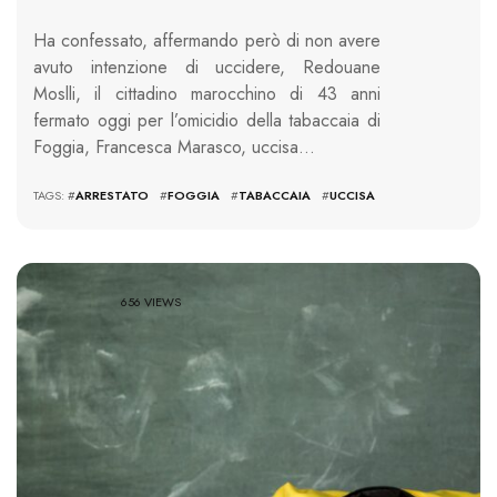
Ha confessato, affermando però di non avere
avuto intenzione di uccidere, Redouane
Moslli, il cittadino marocchino di 43 anni
fermato oggi per l’omicidio della tabaccaia di
Foggia, Francesca Marasco, uccisa…
TAGS: #
ARRESTATO
#
FOGGIA
#
TABACCAIA
#
UCCISA
656 VIEWS