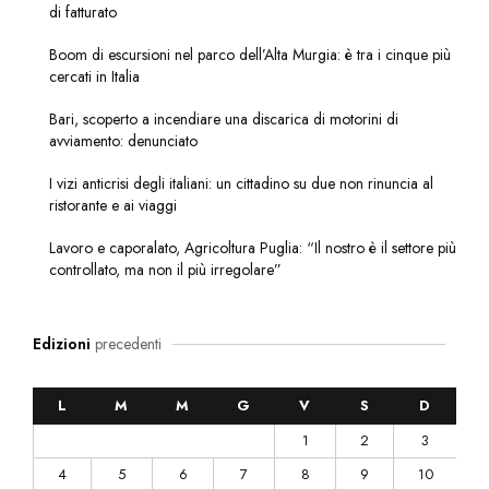
di fatturato
Boom di escursioni nel parco dell’Alta Murgia: è tra i cinque più
cercati in Italia
Bari, scoperto a incendiare una discarica di motorini di
avviamento: denunciato
I vizi anticrisi degli italiani: un cittadino su due non rinuncia al
ristorante e ai viaggi
Lavoro e caporalato, Agricoltura Puglia: “Il nostro è il settore più
controllato, ma non il più irregolare”
Edizioni
precedenti
L
M
M
G
V
S
D
1
2
3
4
5
6
7
8
9
10