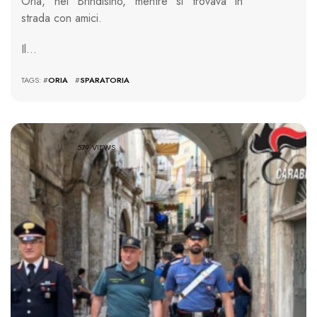
Oria, nel Brindisino, mentre si trovava in
strada con amici.
Il…
TAGS: #
ORIA
#
SPARATORIA
579 VIEWS