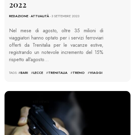
2022
REDAZIONE
-
ATTUALITÀ
- 3 SETTEMBRE 2023
Nel mese di agosto, oltre 35 milioni di
viaggiatori hanno optato per i servizi ferroviari
offerti da Trenitalia per le vacanze estive,
registrando un notevole incremento del 15%
rispetto all’agosto…
TAGS: #
BARI
#
LECCE
#
TRENITALIA
#
TRENO
#
VIAGGI
635 VIEWS