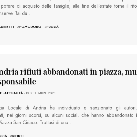
 potere di acquisto delle famiglie, alla fine dell’estate torna il rito
nserve ‘fai da…
DIRETTI
#
POMODORO
#
PUGLIA
dria rifiuti abbandonati in piazza, mu
esponsabile
E
-
ATTUALITÀ
- 10 SETTEMBRE 2023
zia Locale di Andria ha individuato e sanzionato gli autori,
ti, nei giorni scorsi, su alcuni social, che hanno abbandonato i
n Piazza San Ciriaco. Trattasi di una…
DRIA
#
RIFIUTI