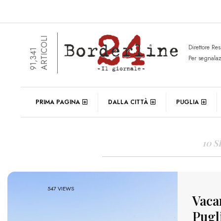
ARTICOLI
Direttore Re
91,341
Per segnala
DAIL
PRIMA PAGINA
DALLA CITTÀ
PUGLIA
10 
547 VIEWS
Vacan
Pugl