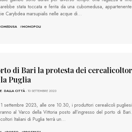
sarebbe stata toccata e ferita da una cubomedusa, appartenente
cie Carybdea marsupialis nelle acque di…
BOMEDUSA
#
MONOPOLI
rto di Bari la protesta dei cerealicoltor
 la Puglia
E
-
DALLA CITTÀ
- 10 SETTEMBRE 2023
1 settembre 2023, alle ore 10.30, i produttori cerealicoli pugliesi
veranno al Varco della Vittoria posto all’ingresso del porto di Bari.
oltori Italiani di Puglia terrà un…
I
#
PORTO
#
PROTESTA