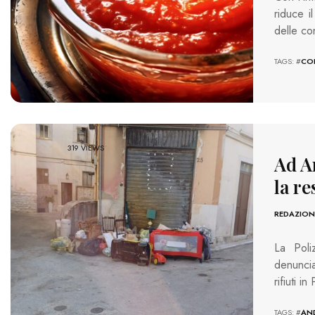
riduce il
delle co
TAGS: #
COL
319 VIEWS
Ad An
la r
REDAZION
La Poli
denuncia
rifiuti i
TAGS: #
AN