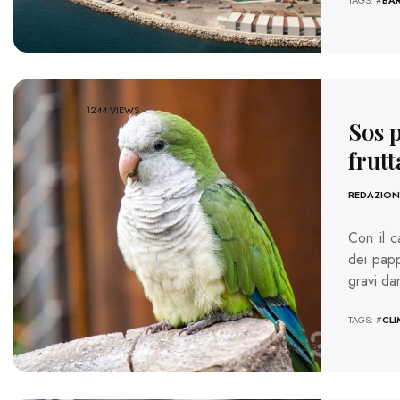
1244 VIEWS
Sos p
frut
REDAZION
Con il c
dei papp
gravi d
TAGS: #
CL