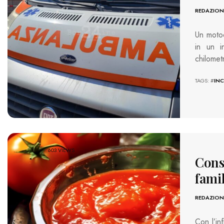
REDAZION
Un motoc
in un i
chilomet
TAGS: #
INC
603 VIEWS
Conse
fami
REDAZION
Con l’in