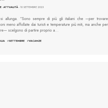
E
-
ATTUALITÀ
- 10 SETTEMBRE 2023
 si allunga. “Sono sempre di più gli italiani che —per trovare
ioni meno affollate dai turisti e temperature più miti, ma anche per
are— scelgono di partire proprio a…
LIA
#
SETTEMBRE
#
VACANZE