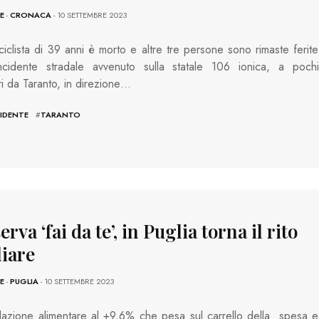
E
-
CRONACA
- 10 SETTEMBRE 2023
iclista di 39 anni è morto e altre tre persone sono rimaste ferite
ncidente stradale avvenuto sulla statale 106 ionica, a pochi
ri da Taranto, in direzione…
IDENTE
#
TARANTO
rva ‘fai da te’, in Puglia torna il rito
liare
E
-
PUGLIA
- 10 SETTEMBRE 2023
flazione alimentare al +9,6% che pesa sul carrello della spesa e