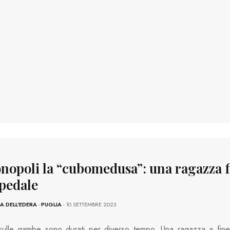
nopoli la “cubomedusa”: una ragazza f
spedale
 DELL'EDERA
-
PUGLIA
- 10 SETTEMBRE 2023
 sulle gambe sono durati per diverso tempo. Una ragazza a fine