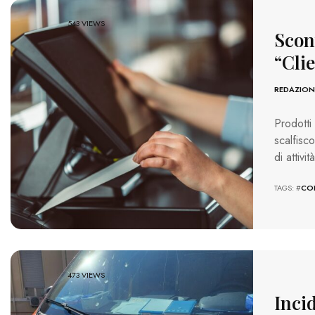
543 VIEWS
Scont
“Clie
REDAZION
Prodotti
scalfisco
di attiv
TAGS: #
CO
473 VIEWS
Inci