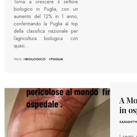
Torna a crescere il settore
biologico in Puglia, con un
aumento del 12% in 1 anno,
confermando la Puglia al top
della classifica nazionale per
l’agricoltura biologica con
quasi…
TAGS: #
BIOLOGICO
#
PUGLIA
4000 VIEWS
A Mo
in o
SAMANTHA
I segni