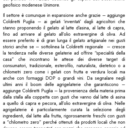
geofisico modenese Unimore.
Il settore è comunque in espansione anche grazie – aggiunge
Coldiretti Puglia – ai gelati ‘inventati’ dagli agricoltori che
stanno proponendo il gelato al latte d’asina, al latte di capra,
fino ad arrivare al gelato all’olio extravergine di oliva. Ad
essere preferito è di gran lunga il gelato artigianale nei gusti
storici anche se – sottolinea la Coldiretti regionale – cresce
la tendenza nelle diverse gelaterie ad offrire “specialità della
casa” che incontrano le attese dei diverse target di
consumatori, tradizionale, esterofilo, naturalista, dietetico o a
chilometri zero come i gelati con frutta e verdura locali ma
anche con formaggi DOP o grandi vini. Da segnalare negli
ultimi anni il boom delle agrigelaterie che garantiscono –
aggiunge Coldiretti Puglia – la provenienza della materia prima
dalla stalla alla coppetta con gusti che vanno dal latte di asina
a quello di capra e pecora, all’olio extravergine di oliva. Nelle
agrigelaterie è particolarmente curata la selezione degli
ingredienti, dal latte alla frutta, rigorosamente freschi con gusti
a “chilometro zero” perché ottenuti da prodotti locali che non