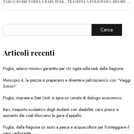
VASCO ROSSI TORNA A BARI, IN ESTATE PREVISTA TAPPA AL SAN NICOLA
TRAGEDIA A POLIGNANO, MUORE ANNEGATO UN 51ENNE
Cerca
Articoli recenti
Puglia, salario minimo garantito per chi vigila sulle sedi della Regione
Municipio 4, le piazze si preparano a diventare palcoscenico con “Viaggi
Sonori”
Puglia, imprese e Stati Uniti: si apre un canale di dialogo economico
Bari, trasporto scolastico degli studenti con disabilità: caro prezzi e
aumento dei costi bloccano le gare d’appalto
Puglia, dalla Regione un aiuto a pesca e acquacoltura per fronteggiare il
caro carburante