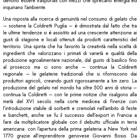
devono essere trasportati con mezzi che sprecano energia ed
inquinano l’ambiente.
Una risposta alla ricerca di genuinità nel consumo di gelato che
– sostiene la Coldiretti Puglia – è dimostrata dal fatto che tra
le ultime tendenze si è assistito ad una crescente attenzione ai
gusti di stagione e locali ottenuti da prodotti caratteristici del
territorio. Una spinta che ha favorito la creatività nella scelta di
ingredienti che valorizzano i primati di varietà e qualità della
produzione agroalimentare nazionale, dal gusto di basilico fino
al prosecco ma ci sono anche – continua la Coldiretti
regionale – le gelaterie tradizionali che si riforniscono dai
produttori agricoli, creando gusti rigorosamente a km zero. La
produzione del gelato nel mondo ha oltre 500 anni di storia –
continua la Coldiretti – con le prime notizie che risalgono alla
metà del XVI secolo nella corte medicea di Firenze con
l’introduzione stabile di sorbetti e cremolati nell’ambito di feste
e banchetti, anche se fu il successo dell’export in Francia a
fare da moltiplicatore globale con il debutto ufficiale in terra
americana: con l’apertura della prima gelateria a New York nel
1770 grazie all’imprenditore genovese Giovanni Bosio. Da