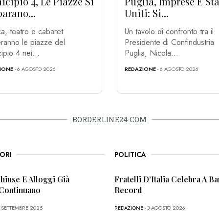
cipio 4, Le Piazze Si
Puglia, Imprese E Sta
arano...
Uniti: Si...
a, teatro e cabaret
Un tavolo di confronto tra il
ranno le piazze del
Presidente di Confindustria
ipio 4 nei...
Puglia, Nicola...
IONE
- 6 AGOSTO 2026
REDAZIONE
- 6 AGOSTO 2026
BORDERLINE24.COM
ORI
POLITICA
Chiuse E Alloggi Già
Fratelli D’Italia Celebra A Bar
 Continuano
Record
6 SETTEMBRE 2025
REDAZIONE
- 3 AGOSTO 2026