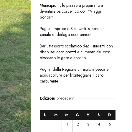
Municipio 4, le piazze si preparano a
diventare palcoscenico con “Viaggi
Sonori”
Puglia, imprese e Stati Uniti: si apre un
canale di dialogo economico
Bari, trasporto scolastico degli studenti con
disabilità: caro prezzi e aumento dei costi
bloccano le gare d’appalto
Puglia, dalla Regione un aiuto a pesca e
acquacoltura per fronteggiare il caro
carburante
Edizioni
precedenti
L
M
M
G
V
S
D
1
2
3
4
5