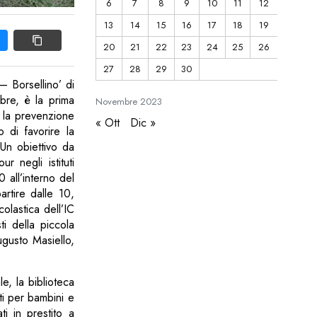
6
7
8
9
10
11
12
13
14
15
16
17
18
19
20
21
22
23
24
25
26
27
28
29
30
– Borsellino’ di
bre, è la prima
Novembre
2023
 la prevenzione
« Ott
Dic »
 di favorire la
Un obiettivo da
r negli istituti
0 all’interno del
rtire dalle 10,
colastica dell’IC
ti della piccola
ugusto Masiello,
le, la biblioteca
ti per bambini e
ti in prestito a