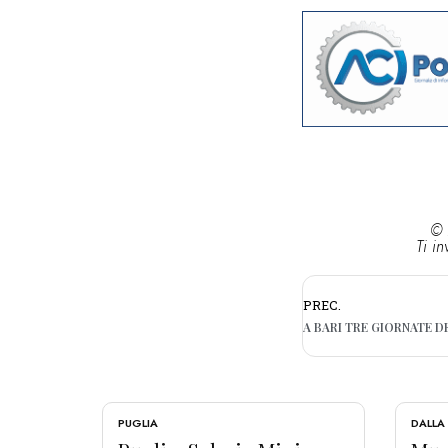
© 
Ti in
PREC.
PUGLIA
DALLA