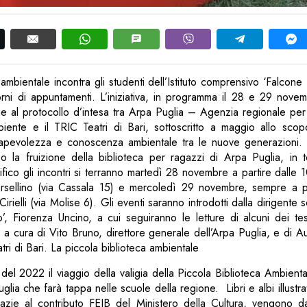
ambientale incontra gli studenti dell’Istituto comprensivo ‘Falcone 
rni di appuntamenti. L’iniziativa, in programma il 28 e 29 novem
ue al protocollo d’intesa tra Arpa Puglia – Agenzia regionale per
biente e il TRIC Teatri di Bari, sottoscritto a maggio allo scopo
sapevolezza e conoscenza ambientale tra le nuove generazioni. 
o la fruizione della biblioteca per ragazzi di Arpa Puglia, in tou
ifico gli incontri si terranno martedì 28 novembre a partire dalle 1
sellino (via Cassala 15) e mercoledì 29 novembre, sempre a pa
Cirielli (via Molise 6). Gli eventi saranno introdotti dalla dirigente s
’, Fiorenza Uncino, a cui seguiranno le letture di alcuni dei tes
, a cura di Vito Bruno, direttore generale dell’Arpa Puglia, e di A
tri di Bari. La piccola biblioteca ambientale
e del 2022 il viaggio della valigia della Piccola Biblioteca Ambienta
lia che farà tappa nelle scuole della regione. Libri e albi illustra
razie al contributo FEIB del Ministero della Cultura, vengono da