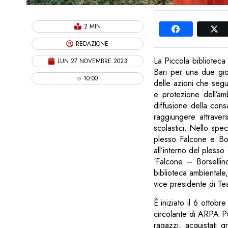
2 MIN
REDAZIONE
La Piccola biblioteca 
LUN 27 NOVEMBRE 2023
Bari per una due gio
10:00
delle azioni che seg
e protezione dell’am
diffusione della con
raggiungere attravers
scolastici. Nello spec
plesso Falcone e Bor
all’interno del plesso 
‘Falcone – Borsellino
biblioteca ambientale
vice presidente di Tea
È iniziato il 6 ottobr
circolante di ARPA Pug
ragazzi, acquistati g