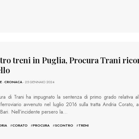
ro treni in Puglia, Procura Trani rico
llo
E
-
CRONACA
- 25 GENNAIO 2024
ra di Trani ha impugnato la sentenza di primo grado relativa al
 ferroviario avvenuto nel luglio 2016 sulla tratta Andria Corato, a
Bari. Nell’incidente persero la…
DRIA
#
CORATO
#
PROCURA
#
SCONTRO
#
TRENI