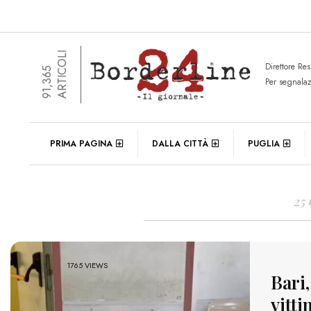
ARTICOLI
Direttore Re
91,365
Per segnala
DAIL
PRIMA PAGINA
DALLA CITTÀ
PUGLIA
25
1765 VIEWS
Bari,
vitt