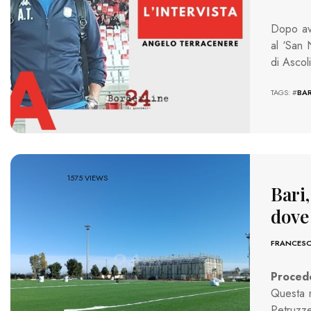
Dopo ave
al ‘San 
di Ascol
TAGS: #
BAR
1575 VIEWS
Bari,
dove
FRANCESC
Procedo
Questa m
Petruzze