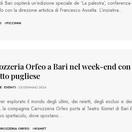
 di Bari ospiterà un’edizione speciale de ‘La palestra’, conferenza-
lo con la direzione artistica di Francesco Asselta. L’iniziativa…
I
#
PICCINNI
ozzeria Orfeo a Bari nel week-end con 
tto pugliese
E
-
EVENTI
- 25 GENNAIO 2024
r esplorato il mondo degli ultimi, dei reietti, degli esclusi e dei
, la compagnia Carrozzeria Orfeo porta al Teatro Kismet di Bari il
ovo spettacolo, dove spostano…
RROZZERIA ORFEO
#
KISMET