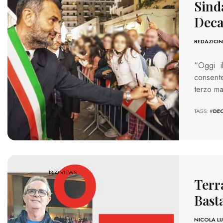
Sind
Deca
REDAZION
“Oggi i
consente
terzo ma
TAGS: #
DE
1350 VIEWS
Terr
Basta
NICOLA LU