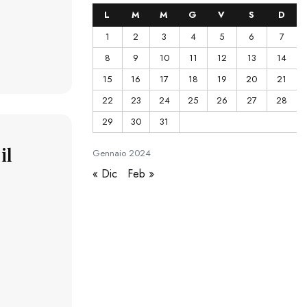
L
M
M
G
V
S
D
1
2
3
4
5
6
7
8
9
10
11
12
13
14
15
16
17
18
19
20
21
22
23
24
25
26
27
28
29
30
31
il
Gennaio
2024
« Dic
Feb »