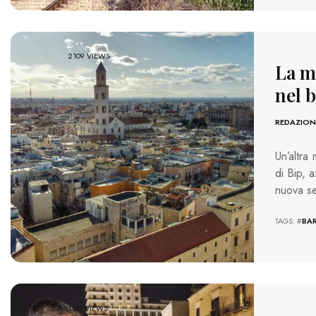
2109 VIEWS
La m
nel 
REDAZION
Un’altra
di Bip, 
nuova se
TAGS: #
BAR
1137 VIEWS