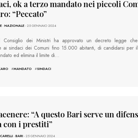
aci, ok a terzo mandato nei piccoli Co
ro: “Peccato”
E
-
NAZIONALE
- 25 GENNAIO 2024
l Consiglio dei Ministri ha approvato un decreto legge che
 ai sindaci dei Comuni fino 15.000 abitanti, di candidarsi per il
ndato ed elimina il limite di…
CARO
#
MANDATO
#
SINDACI
acenere: “A questo Bari serve un difens
 con i prestiti”
CARELLI
-
BARI
- 25 GENNAIO 2024