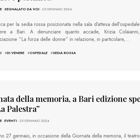
E
-
SEGNALATO DA VOI
- 25 GENNAIO 2024
ca per la sedia rossa posizionata nella sala d’attesa dell’ospedale
re a Bari. A denunciare quanto accade, Krizia Colaianni,
ociazione “La forza delle donne” in relazione, in particolare,…
I
#
DI VENERE
#
OSPEDALE
#
SEDIA ROSSA
nata della memoria, a Bari edizione spe
a Palestra”
E
-
EVENTI
- 25 GENNAIO 2024
imo 27 gennaio, in occasione della Giornata della memoria, il teatro