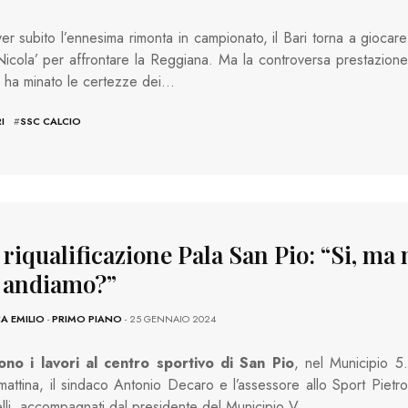
r subito l’ennesima rimonta in campionato, il Bari torna a giocare
Nicola’ per affrontare la Reggiana. Ma la controversa prestazione
i ha minato le certezze dei…
I
#
SSC CALCIO
 riqualificazione Pala San Pio: “Si, ma 
 andiamo?”
A EMILIO
-
PRIMO PIANO
- 25 GENNAIO 2024
no i lavori al centro sportivo di San Pio
, nel Municipio 5.
attina, il sindaco Antonio Decaro e l’assessore allo Sport Pietro
lli, accompagnati dal presidente del Municipio V…