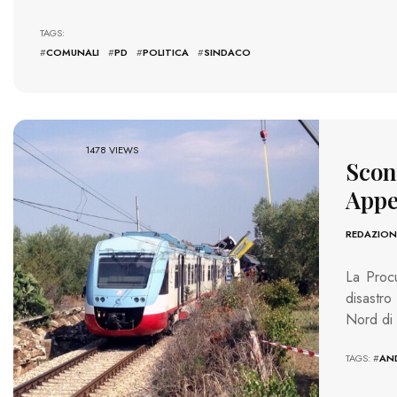
TAGS:
#
COMUNALI
#
PD
#
POLITICA
#
SINDACO
1478 VIEWS
Scont
Appe
REDAZION
La Procu
disastro
Nord di 
TAGS: #
AN