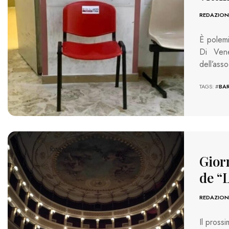
REDAZION
È polemi
Di Vene
dell’ass
TAGS: #
BAR
1058 VIEWS
Gior
de “L
REDAZION
Il pross