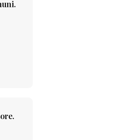
muni.
ore.