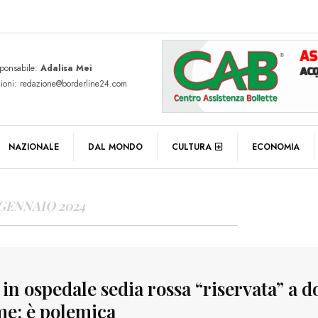
sponsabile:
Adalisa Mei
zioni: redazione@borderline24.com
Y ARCHIVES
NAZIONALE
DAL MONDO
CULTURA
ECONOMIA
 GENNAIO 2024
 in ospedale sedia rossa “riservata” a 
ime: è polemica