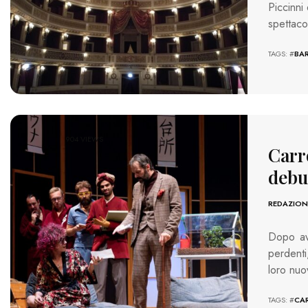
Piccinni
spettaco
TAGS: #
BAR
904 VIEWS
Carr
debu
REDAZION
Dopo ave
perdenti
loro nu
TAGS: #
CA