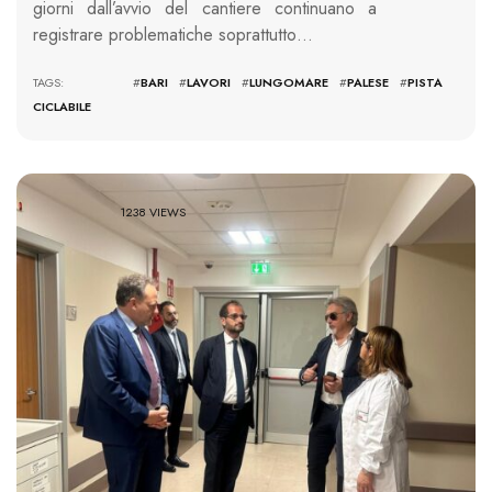
giorni dall’avvio del cantiere continuano a
registrare problematiche soprattutto…
TAGS: #
BARI
#
LAVORI
#
LUNGOMARE
#
PALESE
#
PISTA
CICLABILE
1238 VIEWS