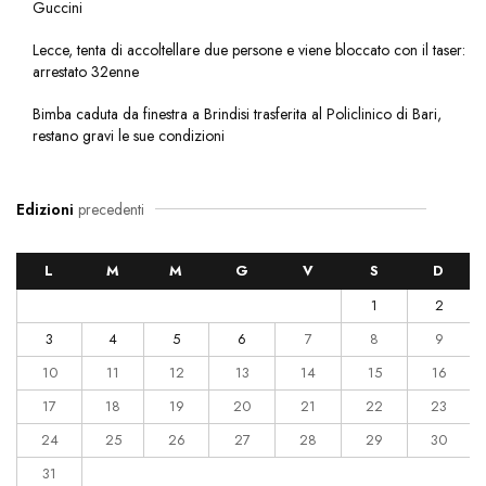
Guccini
Lecce, tenta di accoltellare due persone e viene bloccato con il taser:
arrestato 32enne
Bimba caduta da finestra a Brindisi trasferita al Policlinico di Bari,
restano gravi le sue condizioni
Edizioni
precedenti
L
M
M
G
V
S
D
1
2
3
4
5
6
7
8
9
10
11
12
13
14
15
16
17
18
19
20
21
22
23
24
25
26
27
28
29
30
31