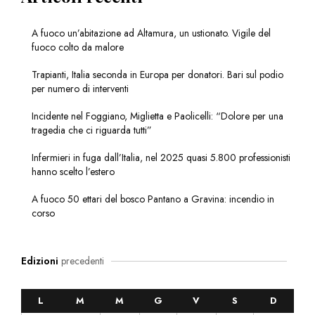
A fuoco un’abitazione ad Altamura, un ustionato. Vigile del
fuoco colto da malore
Trapianti, Italia seconda in Europa per donatori. Bari sul podio
per numero di interventi
Incidente nel Foggiano, Miglietta e Paolicelli: “Dolore per una
tragedia che ci riguarda tutti”
Infermieri in fuga dall’Italia, nel 2025 quasi 5.800 professionisti
hanno scelto l’estero
A fuoco 50 ettari del bosco Pantano a Gravina: incendio in
corso
Edizioni
precedenti
L
M
M
G
V
S
D