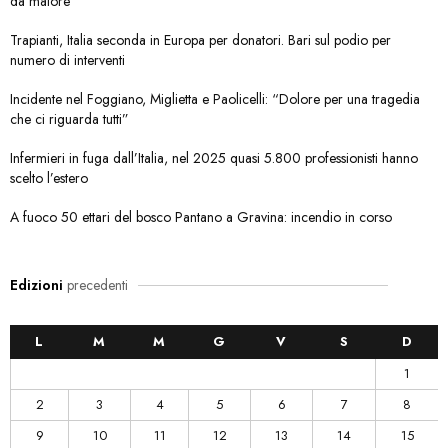
da malore
Trapianti, Italia seconda in Europa per donatori. Bari sul podio per
numero di interventi
Incidente nel Foggiano, Miglietta e Paolicelli: “Dolore per una tragedia
che ci riguarda tutti”
Infermieri in fuga dall’Italia, nel 2025 quasi 5.800 professionisti hanno
scelto l’estero
A fuoco 50 ettari del bosco Pantano a Gravina: incendio in corso
Edizioni
precedenti
L
M
M
G
V
S
D
1
2
3
4
5
6
7
8
9
10
11
12
13
14
15