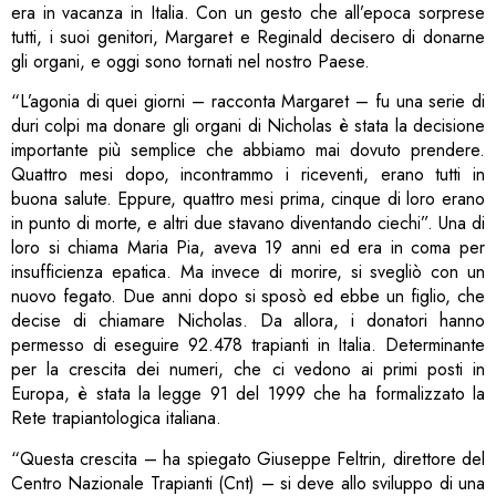
era in vacanza in Italia. Con un gesto che all’epoca sorprese
tutti, i suoi genitori, Margaret e Reginald decisero di donarne
gli organi, e oggi sono tornati nel nostro Paese.
“L’agonia di quei giorni – racconta Margaret – fu una serie di
duri colpi ma donare gli organi di Nicholas è stata la decisione
importante più semplice che abbiamo mai dovuto prendere.
Quattro mesi dopo, incontrammo i riceventi, erano tutti in
buona salute. Eppure, quattro mesi prima, cinque di loro erano
in punto di morte, e altri due stavano diventando ciechi”. Una di
loro si chiama Maria Pia, aveva 19 anni ed era in coma per
insufficienza epatica. Ma invece di morire, si svegliò con un
nuovo fegato. Due anni dopo si sposò ed ebbe un figlio, che
decise di chiamare Nicholas. Da allora, i donatori hanno
permesso di eseguire 92.478 trapianti in Italia. Determinante
per la crescita dei numeri, che ci vedono ai primi posti in
Europa, è stata la legge 91 del 1999 che ha formalizzato la
Rete trapiantologica italiana.
“Questa crescita – ha spiegato Giuseppe Feltrin, direttore del
Centro Nazionale Trapianti (Cnt) – si deve allo sviluppo di una