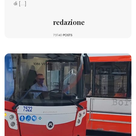
di […]
redazione
75140
POSTS
1086 VIEWS