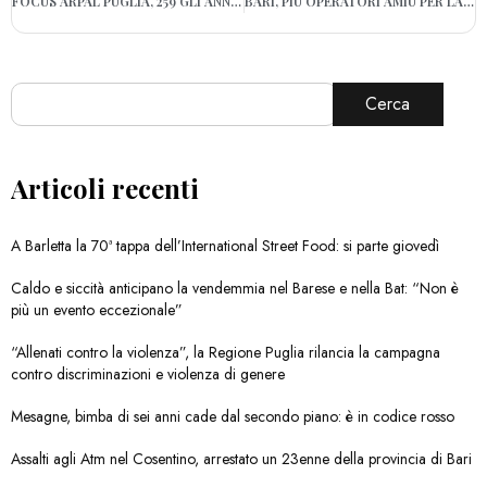
FOCUS ARPAL PUGLIA, 259 GLI ANNUNCI DI LAVORO
BARI, PIÙ OPERATORI AMIU PER LA RACCOLTA E LO SPAZZAMENTO
Cerca
Articoli recenti
A Barletta la 70ª tappa dell’International Street Food: si parte giovedì
Caldo e siccità anticipano la vendemmia nel Barese e nella Bat: “Non è
più un evento eccezionale”
“Allenati contro la violenza”, la Regione Puglia rilancia la campagna
contro discriminazioni e violenza di genere
Mesagne, bimba di sei anni cade dal secondo piano: è in codice rosso
Assalti agli Atm nel Cosentino, arrestato un 23enne della provincia di Bari