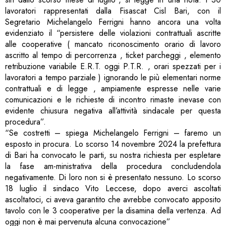
lavoratori rappresentati dalla Fisascat Cisl Bari, con il
Segretario Michelangelo Ferrigni hanno ancora una volta
evidenziato il “persistere delle violazioni contrattuali ascritte
alle cooperative ( mancato riconoscimento orario di lavoro
ascritto al tempo di percorrenza , ticket parcheggi , elemento
retribuzione variabile E.R.T. oggi P.T.R. , orari spezzati per i
lavoratori a tempo parziale ) ignorando le più elementari norme
contrattuali e di legge , ampiamente espresse nelle varie
comunicazioni e le richieste di incontro rimaste inevase con
evidente chiusura negativa all’attività sindacale per questa
procedura”.
“Se costretti – spiega Michelangelo Ferrigni – faremo un
esposto in procura. Lo scorso 14 novembre 2024 la prefettura
di Bari ha convocato le parti, su nostra richiesta per espletare
la fase am-ministrativa della procedura concludendola
negativamente. Di loro non si è presentato nessuno. Lo scorso
18 luglio il sindaco Vito Leccese, dopo averci ascoltati
ascoltatoci, ci aveva garantito che avrebbe convocato apposito
tavolo con le 3 cooperative per la disamina della vertenza. Ad
oggi non è mai pervenuta alcuna convocazione”